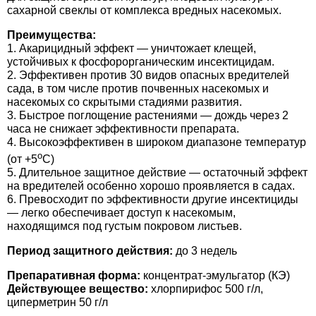
Средства защиты от мух
Семена сидератов
сахарной свеклы от комплекса вредных насекомых.
Преимущества:
Средства защиты от моли
Семена табака
1. Акарицидный эффект — уничтожает клещей,
устойчивых к фосфорорганическим инсектицидам.
2. Эффективен против 30 видов опасных вредителей
Средства защиты от капустницы
Семена томатов
сада, в том числе против почвенных насекомых и
насекомых со скрытыми стадиями развития.
Средства защиты от кротов
3. Быстрое поглощение растениями — дождь через 2
Семена газонной травы
часа не снижает эффективности препарата.
4. Высокоэффективен в широком диапазоне температур
Средства защиты от грызунов
Семена тыквы, патиссона
o
(от +5
С)
5. Длительное защитное действие — остаточный эффект
на вредителей особенно хорошо проявляется в садах.
Препараты для септиков, выгребных ям и
Семена укропа
6. Превосходит по эффективности другие инсектициды
дачных туалетов, биодеструкторы
— легко обеспечивает доступ к насекомым,
Семена фасоли
находящимся под густым покровом листьев.
Хозяйственные товары
Период защитного
действия
:
до 3 недель
Семена цветов
Средства защиты растений
Препаративная форма:
концентрат-эмульгатор (КЭ)
Действующее вещество:
хлорпирифос 500 г/л,
Семена шпината
циперметрин 50 г/л
Лидеры продаж