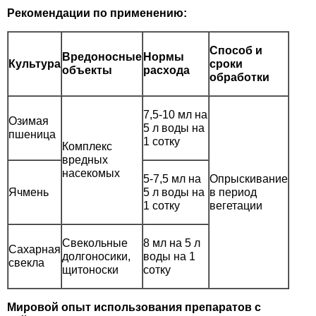
Рекомендации по применению:
Семена щавеля
Купить семена - хиты продаж
Способ и
Элитные семена в банках
Вредоносные
Нормы
Культура
сроки
Архив
объекты
расхода
обработки
7,5-10 мл на
Озимая
5 л воды на
пшеница
1 сотку
Комплекс
вредных
насекомых
5-7,5 мл на
Опрыскивание
Ячмень
5 л воды на
в период
1 сотку
вегетации
Свекольные
8 мл на 5 л
Сахарная
долгоносики,
воды на 1
свекла
щитоноски
сотку
Мировой опыт использования препаратов с