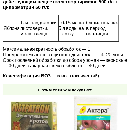
действующим веществом хлорпирифос 500 г/л +
циперметрин 50 г/л:
Тля, плодожорки,
10-15 мл на
Опрыскивание
Яблоня
листовертки,
5 л воды на
в период
моли, клещи
1 сотку
вегетации
Максимальная кратность обработок — 1.
Продолжительность защитного действия — 14–20 дней.
Срок последней обработки до сбора урожая — зерновые
— 30 дней, сахарная свекла, яблони — 40 дней.
Классификация ВОЗ:
II класс (токсический).
С этим товаром покупают: