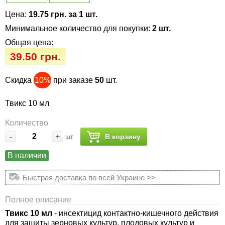
Семена огурцов
Удобрения
Удобрения «Сударушка», «Рязаночка»
Цена:
19.75 грн. за 1 шт.
Семена перца
Опрыскиватели
Минимальное количество для покупки:
2 шт.
Удобрения «Чистый лист» кристаллические
Общая цена:
100 г
Семена петрушки
Горшки для цветов, кашпо
39.50 грн.
Удобрения «Чистый лист» кристаллические
Семена пряных трав
Перчатки
Скидка
10%
при заказе
50
шт.
300 г
Семена редиса
Тенты
Твикс 10 мл
Удобрения «Чистый лист» в палочках
Количество
Семена редьки
Средства защиты от колорадского жука
-
+
В корзину
шт
Удобрения «Чистый лист» Успех
Семена салата
Средства защиты от тараканов, прусаков,
В наличии
клопов, блох, домашних и садовых муравьев
Быстрая доставка по всей Украине >>
Семена свеклы
Средства защиты от комаров, москитов,
Полное описание
клещей, ос, мошек, слепней
Семена сельдерея
Твикс 10 мл
- инсектицид контактно-кишечного действия
для защиты зерновых культур, плодовых культур и