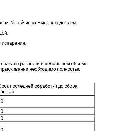
дели. Устойчив к смыванию дождем.
щей.
е испарения.
т сначала развести в небольшом объеме
 опрыскивании необходимо полностью
Срок последней обработки до сбора
урожая
20
20
20
20