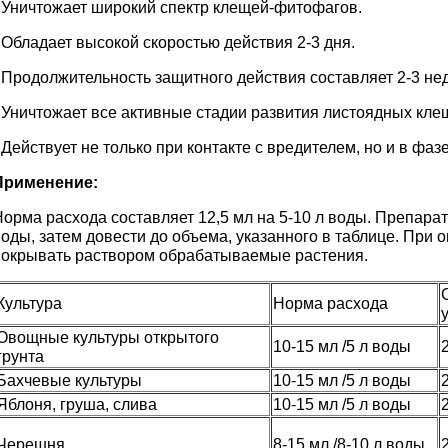
- Уничтожает широкий спектр клещей-фитофагов.
 Обладает высокой скоростью действия 2-3 дня.
- Продолжительность защитного действия составляет 2-3 не
- Уничтожает все активные стадии развития листоядных кле
 Действует не только при контакте с вредителем, но и в фаз
Применение:
Норма расхода составляет 12,5 мл на 5-10 л воды. Препара
воды, затем довести до объема, указанного в таблице. При
покрывать раствором обрабатываемые растения.
Культура
Норма расхода
Овощные культуры открытого
10-15 мл /5 л воды
грунта
Бахчевые культуры
10-15 мл /5 л воды
Яблоня, груша, слива
10-15 мл /5 л воды
Черешня
8-15 мл /8-10 л воды