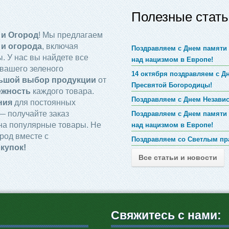
Полезные стать
 и Огород
! Мы предлагаем
 и огорода
, включая
Поздравляем с Днем памяти 
. У нас вы найдете все
над нацизмом в Европе!
вашего зеленого
14 октября поздравляем с 
ьшой выбор продукции
от
Пресвятой Богородицы!
ежность
каждого товара.
Поздравляем с Днем Незави
ния
для постоянных
 получайте заказ
Поздравляем с Днем памяти 
на популярные товары. Не
над нацизмом в Европе!
род вместе с
Поздравляем со Светлым пр
купок!
Все статьи и новости
Свяжитесь с нами: