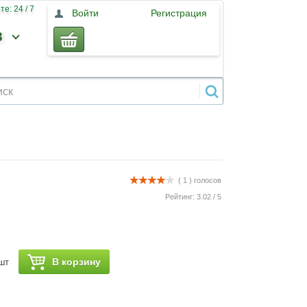
е: 24 / 7
Войти
Регистрация
3
( 1 )
голосов
Рейтинг:
3.02
/
5
В корзину
шт