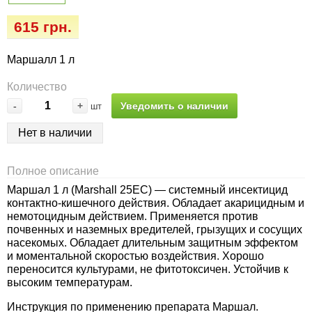
Семена огурцов
Удобрения
Удобрения «Сударушка», «Рязаночка»
615 грн.
Семена перца
Опрыскиватели
Удобрения «Чистый лист» кристаллические
Маршалл 1 л
100 г
Семена петрушки
Горшки для цветов, кашпо
Количество
Удобрения «Чистый лист» кристаллические
-
+
Уведомить о наличии
шт
Семена пряных трав
Перчатки
300 г
Нет в наличии
Семена редиса
Тенты
Удобрения «Чистый лист» в палочках
Полное описание
Семена редьки
Средства защиты от колорадского жука
Маршал 1 л (Marshall 25EC) — системный инсектицид
Удобрения «Чистый лист» Успех
контактно-кишечного действия. Обладает акарицидным и
Семена салата
Средства защиты от тараканов, прусаков,
немотоцидным действием. Применяется против
почвенных и наземных вредителей, грызущих и сосущих
клопов, блох, домашних и садовых муравьев
насекомых. Обладает длительным защитным эффектом
Семена свеклы
и моментальной скоростью воздействия. Хорошо
Средства защиты от комаров, москитов,
переносится культурами, не фитотоксичен. Устойчив к
высоким температурам.
клещей, ос, мошек, слепней
Семена сельдерея
Инструкция по применению препарата Маршал.