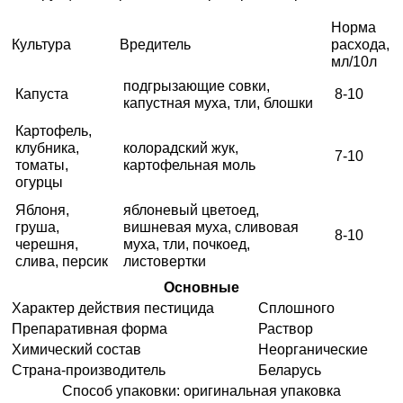
Средства защиты от мух
Семена сидератов
Норма
Культура
Вредитель
расхода,
Средства защиты от моли
Семена табака
мл/10л
подгрызающие совки,
Капуста
8-10
Средства защиты от капустницы
Семена томатов
капустная муха, тли, блошки
Картофель,
Средства защиты от кротов
клубника,
колорадский жук,
Семена газонной травы
7-10
томаты,
картофельная моль
огурцы
Средства защиты от грызунов
Семена тыквы, патиссона
Яблоня,
яблоневый цветоед,
груша,
вишневая муха, сливовая
8-10
Препараты для септиков, выгребных ям и
Семена укропа
черешня,
муха, тли, почкоед,
дачных туалетов, биодеструкторы
слива, персик
листовертки
Семена фасоли
Основные
Хозяйственные товары
Характер действия пестицида
Сплошного
Препаративная форма
Раствор
Семена цветов
Химический состав
Неорганические
Средства защиты растений
Страна-производитель
Беларусь
Семена шпината
Способ упаковки: оригинальная упаковка
Лидеры продаж