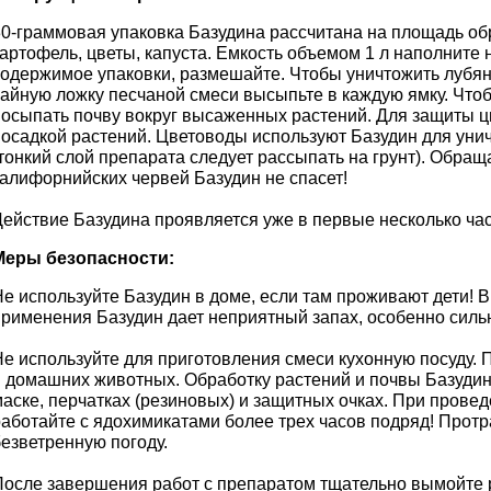
30-граммовая упаковка Базудина рассчитана на площадь об
артофель, цветы, капуста. Емкость объемом 1 л наполните н
содержимое упаковки, размешайте. Чтобы уничтожить лубянк
чайную ложку песчаной смеси высыпьте в каждую ямку. Что
посыпать почву вокруг высаженных растений. Для защиты ц
посадкой растений. Цветоводы используют Базудин для уни
(тонкий слой препарата следует рассыпать на грунт). Обра
калифорнийских червей Базудин не спасет!
ействие Базудина проявляется уже в первые несколько часо
Меры безопасности:
е используйте Базудин в доме, если там проживают дети! В
применения Базудин дает неприятный запах, особенно силь
Не используйте для приготовления смеси кухонную посуду. 
и домашних животных. Обработку растений и почвы Базудин
аске, перчатках (резиновых) и защитных очках. При провед
работайте с ядохимикатами более трех часов подряд! Протр
безветренную погоду.
После завершения работ с препаратом тщательно вымойте р