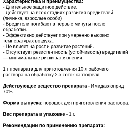
Характеристика и преимущества:
Средства защиты от мух
Семена сидератов
- Длительное защитное действие.
- Действует на всех стадиях развития вредителей
Средства защиты от моли
(личинка, взрослые особи)
Семена табака
- Вредители погибают в первые минуты после
обработки.
Средства защиты от капустницы
Семена томатов
- Эффективно действует при умеренно высоких
температурах воздуха.
- Не влияет на рост и развитие растений.
Средства защиты от кротов
Семена газонной травы
- Отсутствует резистентность (устойчивость) вредителей
— минимальные риски загрязнения.
Средства защиты от грызунов
Семена тыквы, патиссона
1 г препарата для приготовления 10 л рабочего
раствора на обработку 2-х соток картофеля,
Препараты для септиков, выгребных ям и
Семена укропа
дачных туалетов, биодеструкторы
Действующее вещество препарата
- Имидаклоприд
70%.
Семена фасоли
Хозяйственные товары
Форма выпуска
: порошок для приготовления раствора.
Семена цветов
Вес препарата в упаковке
- 1 г.
Средства защиты растений
Семена шпината
Рекомендации по применению препарата:
Лидеры продаж