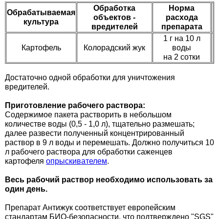
Обработка
Норма
Семена щавеля
Обрабатываемая
объектов -
расхода
Купить семена - хиты продаж
культура
вредителей
препарата
Элитные семена в банках
1 г на 10 л
Архив
Картофель
Колорадский жук
воды
на 2 сотки
Достаточно одной обработки для уничтожения
вредителей.
Приготовление рабочего раствора:
Содержимое пакета растворить в небольшом
количестве воды (0,5 - 1,0 л), тщательно размешать;
далее развести полученный концентрированный
раствор в 9 л воды и перемешать. Должно получиться 10
л рабочего раствора для обработки саженцев
картофеля
опрыскивателем
.
Весь рабочий раствор необходимо использовать за
один день.
Препарат Антижук соответствует европейским
стандартам БИО-безопасности, что подтверждено "SGS"