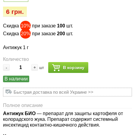
Семена огурцов
Удобрения
Удобрения «Сударушка», «Рязаночка»
6 грн.
Семена перца
Опрыскиватели
Удобрения «Чистый лист» кристаллические
Скидка
10%
при заказе
100
шт.
100 г
Семена петрушки
Горшки для цветов, кашпо
Скидка
20%
при заказе
200
шт.
Удобрения «Чистый лист» кристаллические
Семена пряных трав
Перчатки
Антижук 1 г
300 г
Количество
Семена редиса
Тенты
Удобрения «Чистый лист» в палочках
-
+
В корзину
шт
Семена редьки
Средства защиты от колорадского жука
В наличии
Удобрения «Чистый лист» Успех
Быстрая доставка по всей Украине >>
Семена салата
Средства защиты от тараканов, прусаков,
клопов, блох, домашних и садовых муравьев
Полное описание
Семена свеклы
Антижук БИО
— препарат для защиты картофеля от
Средства защиты от комаров, москитов,
колорадского жука. Препарат содержит системный
клещей, ос, мошек, слепней
Семена сельдерея
инсектицид контактно-кишечного действия.