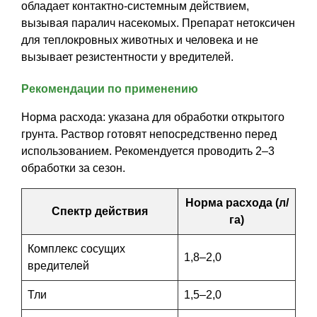
обладает контактно-системным действием,
Средства защиты от мух
Семена сидератов
вызывая паралич насекомых. Препарат нетоксичен
для теплокровных животных и человека и не
Средства защиты от моли
Семена табака
вызывает резистентности у вредителей.
Средства защиты от капустницы
Семена томатов
Рекомендации по применению
Средства защиты от кротов
Семена газонной травы
Норма расхода: указана для обработки открытого
грунта. Раствор готовят непосредственно перед
Средства защиты от грызунов
использованием. Рекомендуется проводить 2–3
Семена тыквы, патиссона
обработки за сезон.
Препараты для септиков, выгребных ям и
Семена укропа
Норма расхода (л/
дачных туалетов, биодеструкторы
Спектр действия
га)
Семена фасоли
Хозяйственные товары
Комплекс сосущих
1,8–2,0
Семена цветов
вредителей
Средства защиты растений
Тли
1,5–2,0
Семена шпината
Лидеры продаж