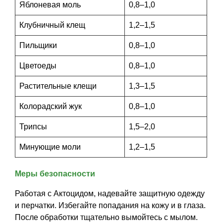
Яблоневая моль
0,8–1,0
Семена щавеля
Купить семена - хиты продаж
Клубничный клещ
1,2–1,5
Элитные семена в банках
Пильщики
0,8–1,0
Архив
Цветоеды
0,8–1,0
Растительные клещи
1,3–1,5
Колорадский жук
0,8–1,0
Трипсы
1,5–2,0
Минующие моли
1,2–1,5
Меры безопасности
Работая с Актоцидом, надевайте защитную одежду
и перчатки. Избегайте попадания на кожу и в глаза.
После обработки тщательно вымойтесь с мылом.