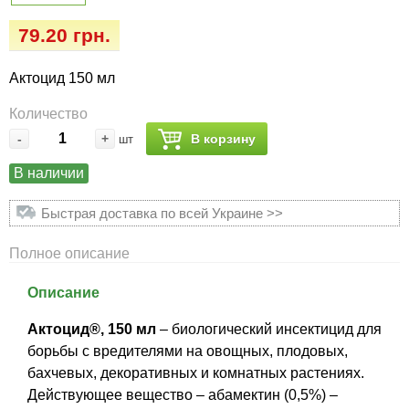
Семена огурцов
Удобрения
Удобрения «Сударушка», «Рязаночка»
79.20 грн.
Семена перца
Опрыскиватели
Удобрения «Чистый лист» кристаллические
Актоцид 150 мл
100 г
Семена петрушки
Горшки для цветов, кашпо
Количество
Удобрения «Чистый лист» кристаллические
-
+
В корзину
шт
Семена пряных трав
Перчатки
300 г
В наличии
Семена редиса
Тенты
Удобрения «Чистый лист» в палочках
Быстрая доставка по всей Украине >>
Семена редьки
Средства защиты от колорадского жука
Удобрения «Чистый лист» Успех
Полное описание
Семена салата
Средства защиты от тараканов, прусаков,
Описание
клопов, блох, домашних и садовых муравьев
Семена свеклы
Актоцид®, 150 мл
– биологический инсектицид для
Средства защиты от комаров, москитов,
борьбы с вредителями на овощных, плодовых,
клещей, ос, мошек, слепней
бахчевых, декоративных и комнатных растениях.
Семена сельдерея
Действующее вещество – абамектин (0,5%) –