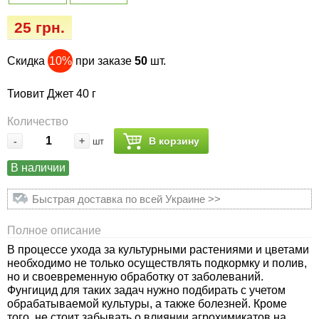
Семена огурцов
Удобрения
Удобрения «Сударушка», «Рязаночка»
25 грн.
Семена перца
Опрыскиватели
Удобрения «Чистый лист» кристаллические
Скидка
10%
при заказе
50
шт.
100 г
Семена петрушки
Горшки для цветов, кашпо
Тиовит Джет 40 г
Удобрения «Чистый лист» кристаллические
Семена пряных трав
Перчатки
Количество
300 г
-
+
В корзину
шт
Семена редиса
Тенты
Удобрения «Чистый лист» в палочках
В наличии
Семена редьки
Средства защиты от колорадского жука
Удобрения «Чистый лист» Успех
Быстрая доставка по всей Украине >>
Семена салата
Средства защиты от тараканов, прусаков,
Полное описание
клопов, блох, домашних и садовых муравьев
В процессе ухода за культурными растениями и цветами
Семена свеклы
необходимо не только осуществлять подкормку и полив,
Средства защиты от комаров, москитов,
но и своевременную обработку от заболеваний.
клещей, ос, мошек, слепней
Фунгицид для таких задач нужно подбирать с учетом
Семена сельдерея
обрабатываемой культуры, а также болезней. Кроме
того, не стоит забывать о влиянии агрохимикатов на