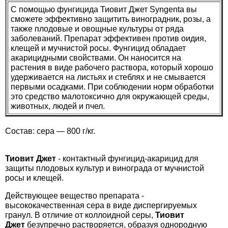
С помощью фунгицида Тиовит Джет Syngenta вы
сможете эффективно защитить виноградник, розы, а
также плодовые и овощные культуры от ряда
заболеваний. Препарат эффективен против оидия,
клещей и мучнистой росы. Фунгицид обладает
акарицидными свойствами. Он наносится на
растения в виде рабочего раствора, который хорошо
удерживается на листьях и стеблях и не смывается
первыми осадками. При соблюдении норм обработки
это средство малотоксично для окружающей среды,
животных, людей и пчел.
Состав: сера — 800 г/кг.
Тиовит Джет
- контактный фунгицид-акарицид для
защиты плодовых культур и винограда от мучнистой
росы и клещей.
Действующее вещество препарата -
высококачественная сера в виде диспергируемых
гранул. В отличие от коллоидной серы,
Тиовит
Джет
безупречно растворяется, образуя однородную