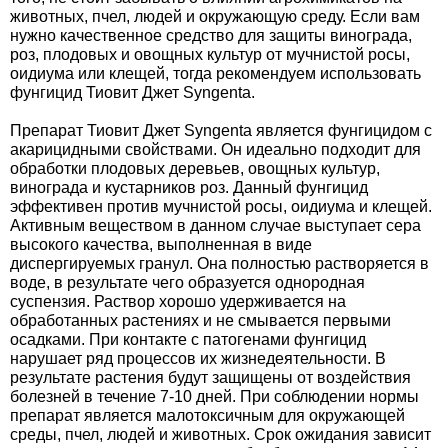
Средства защиты от мух
Семена сидератов
животных, пчел, людей и окружающую среду. Если вам
нужно качественное средство для защиты винограда,
роз, плодовых и овощных культур от мучнистой росы,
Средства защиты от моли
Семена табака
оидиума или клещей, тогда рекомендуем использовать
фунгицид Тиовит Джет Syngenta.
Средства защиты от капустницы
Семена томатов
Препарат Тиовит Джет Syngenta является фунгицидом с
акарицидными свойствами. Он идеально подходит для
Средства защиты от кротов
Семена газонной травы
обработки плодовых деревьев, овощных культур,
винограда и кустарников роз. Данный фунгицид
эффективен против мучнистой росы, оидиума и клещей.
Средства защиты от грызунов
Семена тыквы, патиссона
Активным веществом в данном случае выступает сера
высокого качества, выполненная в виде
диспергируемых гранул. Она полностью растворяется в
Препараты для септиков, выгребных ям и
Семена укропа
воде, в результате чего образуется однородная
дачных туалетов, биодеструкторы
суспензия. Раствор хорошо удерживается на
Семена фасоли
обработанных растениях и не смывается первыми
Хозяйственные товары
осадками. При контакте с патогенами фунгицид
нарушает ряд процессов их жизнедеятельности. В
Семена цветов
результате растения будут защищены от воздействия
Средства защиты растений
болезней в течение 7-10 дней. При соблюдении нормы
препарат является малотоксичным для окружающей
Семена шпината
среды, пчел, людей и животных. Срок ожидания зависит
Лидеры продаж