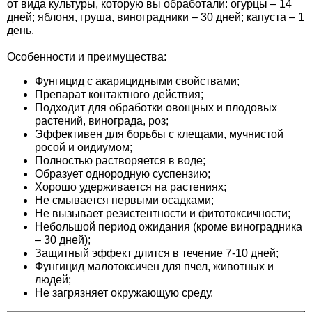
от вида культуры, которую вы обработали: огурцы – 14
Семена щавеля
дней; яблоня, груша, виноградники – 30 дней; капуста – 1
день.
Купить семена - хиты продаж
Элитные семена в банках
Особенности и преимущества:
Архив
Фунгицид с акарицидными свойствами;
Препарат контактного действия;
Подходит для обработки овощных и плодовых
растений, винограда, роз;
Эффективен для борьбы с клещами, мучнистой
росой и оидиумом;
Полностью растворяется в воде;
Образует однородную суспензию;
Хорошо удерживается на растениях;
Не смывается первыми осадками;
Не вызывает резистентности и фитотоксичности;
Небольшой период ожидания (кроме виноградника
– 30 дней);
Защитный эффект длится в течение 7-10 дней;
Фунгицид малотоксичен для пчел, животных и
людей;
Не загрязняет окружающую среду.