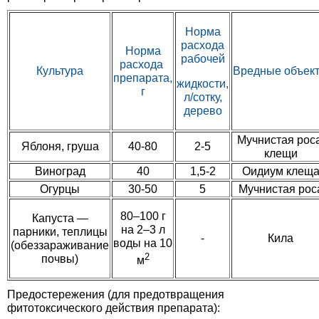
Норма
расхода
Норма
рабочей
расхода
Культура
Вредные
объек
препарата,
жидкости,
г
л/сотку,
дерево
Мучнистая роса
Яблоня, груша
40-80
2-5
клещи
Виноград
40
1,5-2
Оидиум клещ
Огурцы
30-50
5
Мучнистая рос
80–100 г
Капуста —
на 2–3 л
парники, теплицы
-
Кила
воды на 10
(обеззараживание
2
почвы)
м
Предостережения (для предотвращения
фитотоксического действия препарата):