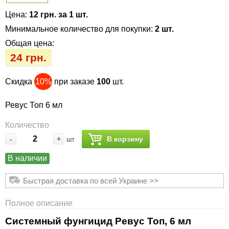
Семена огурцов
Удобрения
Удобрения «Сударушка», «Рязаночка»
Цена:
12 грн. за 1 шт.
Семена перца
Опрыскиватели
Минимальное количество для покупки:
2 шт.
Удобрения «Чистый лист» кристаллические
Общая цена:
100 г
Семена петрушки
Горшки для цветов, кашпо
24 грн.
Удобрения «Чистый лист» кристаллические
Семена пряных трав
Перчатки
Скидка
10%
при заказе
100
шт.
300 г
Семена редиса
Тенты
Ревус Топ 6 мл
Удобрения «Чистый лист» в палочках
Количество
Семена редьки
Средства защиты от колорадского жука
-
+
В корзину
шт
Удобрения «Чистый лист» Успех
Семена салата
Средства защиты от тараканов, прусаков,
В наличии
клопов, блох, домашних и садовых муравьев
Быстрая доставка по всей Украине >>
Семена свеклы
Средства защиты от комаров, москитов,
Полное описание
клещей, ос, мошек, слепней
Семена сельдерея
Системный фунгицид Ревус Топ, 6 мл