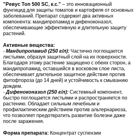
Средства защиты от мух
Семена сидератов
"Ревус Топ 500 SC, к.с."
– это инновационный
фунгицид для защиты томатов и картофеля от основных
заболеваний. Препарат содержит два активных
Средства защиты от моли
Семена табака
компонента: мандипропамид и дифеноконазол,
обеспечивающие эффективную и длительную защиту
растений.
Средства защиты от капустницы
Семена томатов
Активные вещества:
Средства защиты от кротов
Семена газонной травы
-
Мандипропамид (250 г/л):
Частично поглощается
листьями, образуя защитный слой на их поверхности.
Благодаря этому растение защищено с обеих сторон, а
Средства защиты от грызунов
Семена тыквы, патиссона
мандипропамид, оставшийся в восковом слое листа,
обеспечивает длительное защитное действие против
фитофтороза (до 14 дней) и устойчивость к смыванию
Препараты для септиков, выгребных ям и
Семена укропа
дождем.
дачных туалетов, биодеструкторы
-
Дифеноконазол (250 г/л):
Системный компонент,
Семена фасоли
быстро поглощается листьями и распространяется по
растению. Обладает сильным лечебным и
Хозяйственные товары
профилактическим действием против альтернариоза,
Семена цветов
что позволяет предотвратить развитие болезни даже
Средства защиты растений
после заражения.
Семена шпината
Форма препарата:
Концентрат суспензии
Лидеры продаж