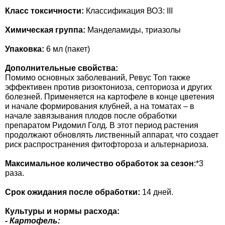
Класс токсичности:
Классификация ВОЗ: III
Семена щавеля
Купить семена - хиты продаж
Химическая группа:
Манделамиды, триазолы
Элитные семена в банках
Архив
Упаковка:
6 мл (пакет)
Дополнительные свойства:
Помимо основных заболеваний, Ревус Топ также
эффективен против ризоктониоза, септориоза и других
болезней. Применяется на картофеле в конце цветения
и начале формирования клубней, а на томатах – в
начале завязывания плодов после обработки
препаратом Ридомил Голд. В этот период растения
продолжают обновлять лиственный аппарат, что создает
риск распространения фитофтороза и альтернариоза.
Максимальное количество обработок за сезон
:*3
раза.
Срок ожидания после обработки:
14 дней.
Культуры и нормы расхода:
- Картофель: