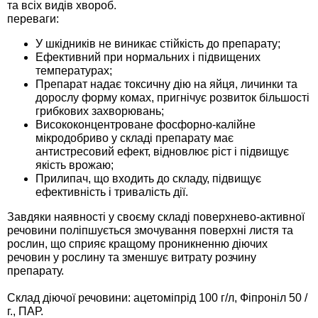
та всіх видів хвороб.
Средства защиты от мух
Семена сидератов
переваги:
Средства защиты от моли
У шкідників не виникає стійкість до препарату;
Семена табака
Ефективний при нормальних і підвищених
температурах;
Средства защиты от капустницы
Семена томатов
Препарат надає токсичну дію на яйця, личинки та
дорослу форму комах, пригнічує розвиток більшості
грибкових захворювань;
Средства защиты от кротов
Семена газонной травы
Висококонцентроване фосфорно-калійне
мікродобриво у складі препарату має
Средства защиты от грызунов
антистресовий ефект, відновлює ріст і підвищує
Семена тыквы, патиссона
якість врожаю;
Прилипач, що входить до складу, підвищує
Препараты для септиков, выгребных ям и
Семена укропа
ефективність і тривалість дії.
дачных туалетов, биодеструкторы
Завдяки наявності у своєму складі поверхнево-активної
Семена фасоли
речовини поліпшується змочування поверхні листя та
Хозяйственные товары
рослин, що сприяє кращому проникненню діючих
речовин у рослину та зменшує витрату розчину
Семена цветов
препарату.
Средства защиты растений
Склад діючої речовини: ацетоміпрід 100 г/л, Фіпроніл 50 /
Семена шпината
г., ПАР.
Лидеры продаж