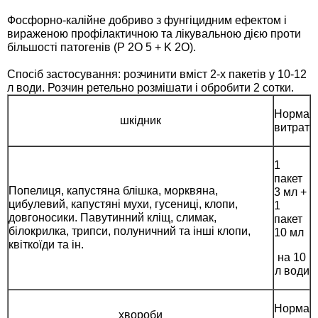
Семена щавеля
Фосфорно-калійне добриво з фунгіцидним ефектом і
Купить семена - хиты продаж
вираженою профілактичною та лікувальною дією проти
більшості патогенів (P 2O 5 + K 2O).
Элитные семена в банках
Архив
Спосіб застосування: розчинити вміст 2-х пакетів у 10-12
л води. Розчин ретельно розмішати і обробити 2 сотки.
Норма
шкідник
витрат
1
пакет
Попелиця, капустяна блішка, морквяна,
3 мл +
цибулевий, капустяні мухи, гусениці, клопи,
1
довгоносики. Павутинний кліщ, слимак,
пакет
білокрилка, трипси, полуничний та інші клопи,
10 мл
квіткоїди та ін.
на 10
л води
Норма
хвороби