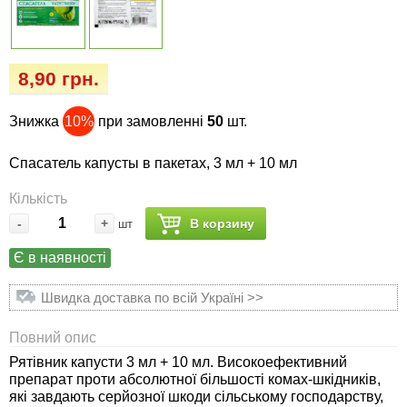
Семена огурцов
Удобрения
Удобрения «Сударушка», «Рязаночка»
Семена перца
Опрыскиватели
Удобрения «Чистый лист» кристаллические
8,90 грн.
100 г
Семена петрушки
Горшки для цветов, кашпо
Знижка
10%
при замовленні
50
шт.
Удобрения «Чистый лист» кристаллические
Семена пряных трав
Перчатки
300 г
Спасатель капусты в пакетах, 3 мл + 10 мл
Семена редиса
Тенты
Кількість
Удобрения «Чистый лист» в палочках
-
+
В корзину
шт
Семена редьки
Средства защиты от колорадского жука
Удобрения «Чистый лист» Успех
Є в наявності
Семена салата
Средства защиты от тараканов, прусаков,
Швидка доставка по всій Україні >>
клопов, блох, домашних и садовых муравьев
Семена свеклы
Повний опис
Средства защиты от комаров, москитов,
Рятівник капусти 3 мл + 10 мл. Високоефективний
клещей, ос, мошек, слепней
Семена сельдерея
препарат проти абсолютної більшості комах-шкідників,
які завдають серйозної шкоди сільському господарству,