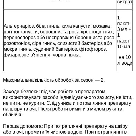
витрат
1
пакет
Альтернаріоз, біла гниль, кила капусти, мозаїка
3 мл +
цвітної капусти, борошниста роса хрестоцвітних,
1
переноспороз або несправжня борошниста роса,
пакет
розоктоніоз, сіра гниль, слизистий бактеріоз або
10 мл
мокра гниль, судинний бактеріоз, фітофтороз,
фузаріозне в'янення, чорна ніжка.
на 10
л води
Максимальна кількість обробок за сезон — 2.
Заходи безпеки: під час роботи з препаратом
використовувати засоби індивідуального захисту, не їсти,
не пити, не курити. Слід уникати потрапляння препарату
на шкіру та очі. Після роботи вимити з милом руки та
обличчя.
Перша допомога: При потраплянні препарату на шкіру
або в очі, промити їх чистою водою. При потраплянні в