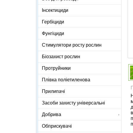
Інсектициди
Гербіциди
Фунгіциди
Стимулятори росту рослин
Біозахист рослин
Протруйники
Плівка поліетиленова
Прилипачі
м
Засоби захисту універсальні
д
в
Добрива
п
п
Обприскувачі