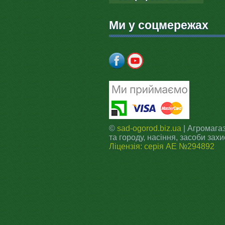
Ми у соцмережах
©
sad-ogorod.biz.ua
| Агромагаз
та городу, насіння, засоби захи
Ліцензія: серія АЕ №294892