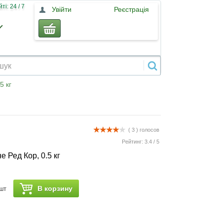
і: 24 / 7
Увійти
Реєстрація
5 кг
( 3 )
голосов
Рейтинг:
3.4
/
5
 Ред Кор, 0.5 кг
В корзину
шт