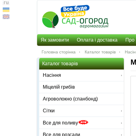
Як замовити
Оплата і доставка
Про 
Головна сторінка
Каталог товарів
Насі
М
Каталог товарів
Насіння
Міцелій грибів
Агроволокно (спанбонд)
Сітки
Все для поливу
Все для розсади