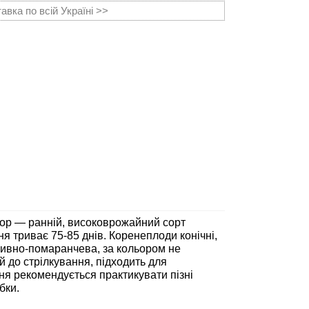
вка по всій Україні >>
Кор — ранній, високоврожайний сорт
я триває 75-85 днів. Коренеплоди конічні,
нсивно-помаранчева, за кольором не
й до стрілкування, підходить для
ння рекомендується практикувати пізні
бки.