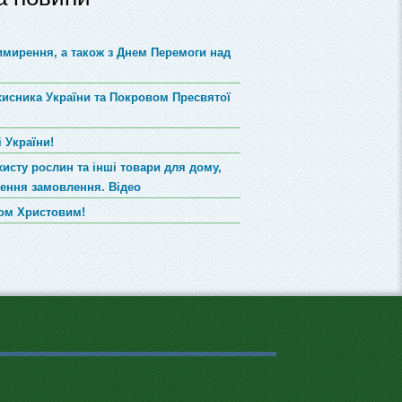
римирення, а також з Днем Перемоги над
хисника України та Покровом Пресвятої
 України!
хисту рослин та інші товари для дому,
лення замовлення. Відео
вом Христовим!