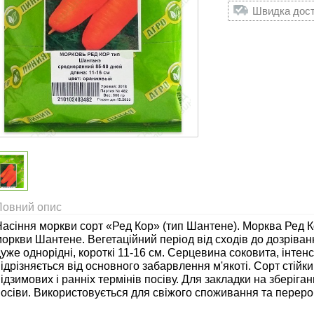
Швидка доста
Повний опис
Насіння моркви сорт «Ред Кор» (тип Шантене). Морква Ред 
оркви Шантене. Вегетаційний період від сходів до дозріванн
уже однорідні, короткі 11-16 см. Серцевина соковита, інте
ідрізняється від основного забарвлення м'якоті. Сорт стійки
ідзимових і ранніх термінів посіву. Для закладки на зберіга
осіви. Використовується для свіжого споживання та переро