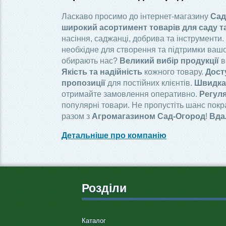
Ласкаво просимо до інтернет-магазину
Сад
широкий асортимент товарів для саду т
насіння, саджанці, добрива та інструменти.
необхідне для створення та підтримки вашо
обирають нас?
Великий вибір продукції
в
Якість та надійність
кожного товару.
Дост
пропозиції
для постійних клієнтів.
Швидка 
отримайте замовлення оперативно.
Регуля
популярні товари. Не пропустіть шанс пок
разом з
Агромагазином Сад-Огород
!
Вда
Детальніше про компанію
Розділи
Каталог