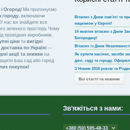
 і Огород
! Ми пропонуємо
а городу
, включаючи
Вітаємо з Днем пам'яті та п
 У нас ви знайдете все
нацизмом у Європі!
го зеленого простору. Чому
14 жовтня вітаємо з Днем За
ід провідних виробників.
Богородиці!
упні ціни
та
вигідні
Вітаємо із Днем Незалежності
доставка по Україні
—
рні акції та знижки
на
Як купити насіння, засоби за
ращити ваш сад або город
дачі, саду та городу. Оформ
лих покупок!
З Новим 2018 роком та Різд
Всі статті та новини
Зв'яжіться з нами:
+380 (50) 595-48-33