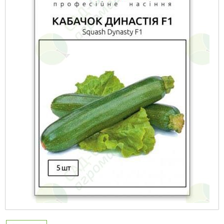
упаковке
Удобрения «Кемира Люкс»
Семена капусты
Гербициды
Внесение удобрений
Семена капусты в профессиональной
Минеральные удобрения
упаковке
Семена картофеля
Фунгициды
Семена Профессиональная Упаковка
Удобрения на основе гуматов
Голландия
Семена перца в профессиональной
Семена клубники
Стимуляторы роста растений
упаковке
Удобрения «Квантум»
Удобрения «Реаком»
Семена крупная фасовка
Биозащита растений
Семена моркови в профессиональной
Удобрения «Стимул»
упаковке
Семена кукурузы
Протравители
Средства по уходу за растениями «Чистый
Семена свеклы в профессиональной
лист»
Семена лука
Полиэтиленовая пленка
упаковке
Удобрения «Чистый лист» кристаллические
Семена микрозелени
Прилипатели
Семена редиса в профессиональной
20 г
упаковке
Семена моркови
Универсальные средства защиты
Удобрения «Авангард»