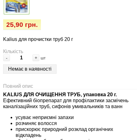
Семена огурцов
Удобрения
Удобрения «Сударушка», «Рязаночка»
Семена перца
Опрыскиватели
Удобрения «Чистый лист» кристаллические
25,90 грн.
100 г
Семена петрушки
Горшки для цветов, кашпо
Kalius для прочистки труб 20 г
Удобрения «Чистый лист» кристаллические
Семена пряных трав
Перчатки
Кількість
300 г
-
+
шт
Семена редиса
Тенты
Немає в наявності
Удобрения «Чистый лист» в палочках
Семена редьки
Средства защиты от колорадского жука
Удобрения «Чистый лист» Успех
Повний опис
KALIUS ДЛЯ ОЧИЩЕННЯ ТРУБ, упаковка 20 г.
Семена салата
Средства защиты от тараканов, прусаков,
Ефективний біопрепарат для профілактики засмічень
клопов, блох, домашних и садовых муравьев
каналізаційних труб, сифонів умивальників та ванн
Семена свеклы
усуває неприємні запахи
Средства защиты от комаров, москитов,
розчиняє волосся
клещей, ос, мошек, слепней
Семена сельдерея
прискорює природний розклад органічних
відкладень