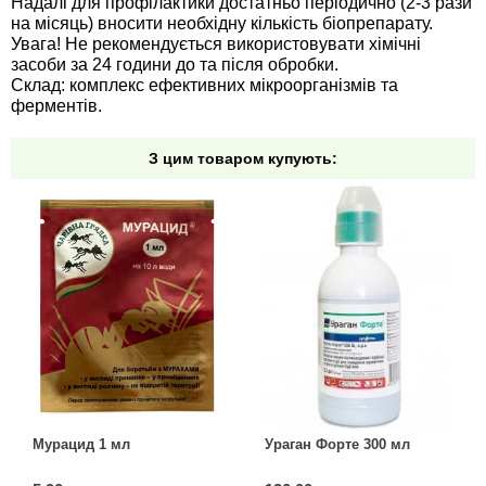
Надалі для профілактики достатньо періодично (2-3 рази
на місяць) вносити необхідну кількість біопрепарату.
Семена щавеля
Увага! Не рекомендується використовувати хімічні
Купить семена - хиты продаж
засоби за 24 години до та після обробки.
Элитные семена в банках
Склад: комплекс ефективних мікроорганізмів та
Архив
ферментів.
З цим товаром купують:
Мурацид 1 мл
Ураган Форте 300 мл