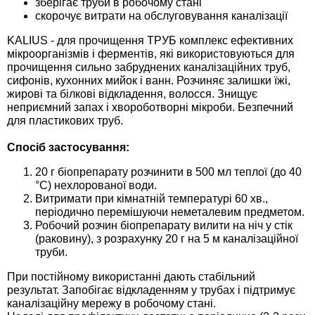
зберігає труби в робочому стані
Средства защиты от мух
Семена сидератов
скорочує витрати на обслуговування каналізації
KALIUS - для прочищення ТРУБ комплекс ефективних
Средства защиты от моли
Семена табака
мікроорганізмів і ферментів, які використовуються для
прочищення сильно забруднених каналізаційних труб,
Средства защиты от капустницы
Семена томатов
сифонів, кухонних мийок і ванн. Розчиняє залишки їжі,
жирові та білкові відкладення, волосся. Знищує
неприємний запах і хвороботворні мікроби. Безпечний
Средства защиты от кротов
Семена газонной травы
для пластикових труб.
Спосіб застосування:
Средства защиты от грызунов
Семена тыквы, патиссона
20 г біопрепарату розчинити в 500 мл теплої (до 40
°С) нехлорованої води.
Препараты для септиков, выгребных ям
Семена укропа
Витримати при кімнатній температурі 60 хв.,
и дачных туалетов, биодеструкторы
періодично перемішуючи неметалевим предметом.
Семена фасоли
Робочий розчин біопрепарату вилити на ніч у стік
Хозяйственные товары
(раковину), з розрахунку 20 г на 5 м каналізаційної
труби.
Семена цветов
Средства защиты растений
При постійному використанні дають стабільний
результат. Запобігає відкладенням у трубах і підтримує
Семена шпината
каналізаційну мережу в робочому стані.
Лидеры продаж