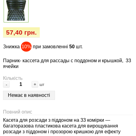
Семена огурцов
Удобрения
Удобрения «Сударушка», «Рязаночка»
Семена перца
Опрыскиватели
Удобрения «Чистый лист» кристаллические
100 г
Семена петрушки
Горшки для цветов, кашпо
57,40 грн.
Удобрения «Чистый лист» кристаллические
Знижка
10%
при замовленні
50
шт.
Семена пряных трав
Перчатки
300 г
Парник- кассета для рассады с поддоном и крышкой, 33
Семена редиса
Тенты
ячейки
Удобрения «Чистый лист» в палочках
Семена редьки
Средства защиты от колорадского жука
Кількість
Удобрения «Чистый лист» Успех
-
+
шт
Семена салата
Средства защиты от тараканов, прусаков,
Немає в наявності
клопов, блох, домашних и садовых муравьев
Семена свеклы
Повний опис
Средства защиты от комаров, москитов,
Касета для розсади з піддоном на 33 комірки —
клещей, ос, мошек, слепней
Семена сельдерея
багаторазова пластикова касета для вирощування
розсади з піддоном і прозорою кришкою для ефекту