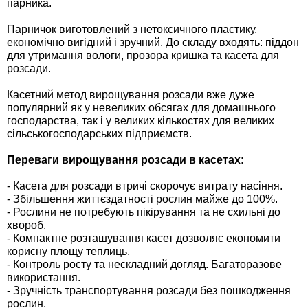
парника.
Средства защиты от мух
Семена сидератов
Парничок виготовлений з нетоксичного пластику,
Средства защиты от моли
економічно вигідний і зручний. До складу входять: піддон
Семена табака
для утримання вологи, прозора кришка та касета для
розсади.
Средства защиты от капустницы
Семена томатов
Касетний метод вирощування розсади вже дуже
популярний як у невеликих обсягах для домашнього
Средства защиты от кротов
Семена газонной травы
господарства, так і у великих кількостях для великих
сільськогосподарських підприємств.
Средства защиты от грызунов
Семена тыквы, патиссона
Переваги вирощування розсади в касетах:
Препараты для септиков, выгребных ям и
Семена укропа
- Касета для розсади втричі скорочує витрату насіння.
дачных туалетов, биодеструкторы
- Збільшення життєздатності рослин майже до 100%.
- Рослини не потребують пікірування та не схильні до
Семена фасоли
хвороб.
Хозяйственные товары
- Компактне розташування касет дозволяє економити
корисну площу теплиць.
Семена цветов
- Контроль росту та нескладний догляд. Багаторазове
Средства защиты растений
використання.
Семена шпината
- Зручність транспортування розсади без пошкодження
Лидеры продаж
рослин.