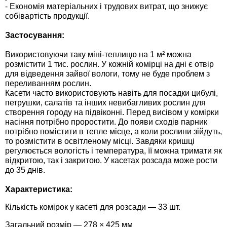
- Економія матеріальних і трудових витрат, що знижує
Семена щавеля
собівартість продукції.
Купить семена - хиты продаж
Застосування:
Элитные семена в банках
Архив
Використовуючи таку міні-теплицю на 1 м² можна
розмістити 1 тис. рослин. У кожній комірці на дні є отвір
для відведення зайвої вологи, тому не буде проблем з
переливанням рослин.
Касети часто використовують навіть для посадки цибулі,
петрушки, салатів та інших невибагливих рослин для
створення городу на підвіконні. Перед висівом у комірки
насіння потрібно проростити. До появи сходів парник
потрібно помістити в тепле місце, а коли рослини зійдуть,
то розмістити в освітленому місці. Завдяки кришці
регулюється вологість і температура, її можна тримати як
відкритою, так і закритою. У касетах розсада може рости
до 35 днів.
Характеристика:
Кількість комірок у касеті для розсади — 33 шт.
Загальний розмір — 278 × 425 мм