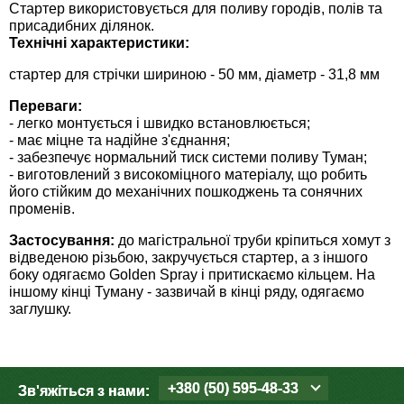
Средства защиты от мух
Стартер використовується для поливу городів, полів та
Семена сидератов
присадибних ділянок.
Технічні характеристики:
Средства защиты от моли
Семена табака
стартер для стрічки шириною - 50 мм, діаметр - 31,8 мм
Средства защиты от капустницы
Семена томатов
Переваги:
- легко монтується і швидко встановлюється;
- має міцне та надійне з'єднання;
Средства защиты от кротов
Семена газонной травы
- забезпечує нормальний тиск системи поливу Туман;
- виготовлений з високоміцного матеріалу, що робить
його стійким до механічних пошкоджень та сонячних
Средства защиты от грызунов
Семена тыквы, патиссона
променів.
Препараты для септиков, выгребных ям и
Застосування:
до магістральної труби кріпиться хомут з
Семена укропа
відведеною різьбою, закручується стартер, а з іншого
дачных туалетов, биодеструкторы
боку одягаємо Golden Spray і притискаємо кільцем. На
Семена фасоли
іншому кінці Туману - зазвичай в кінці ряду, одягаємо
Хозяйственные товары
заглушку.
Семена цветов
Средства защиты растений
Семена шпината
+380 (50) 595-48-33
Зв'яжіться з нами:
Лидеры продаж