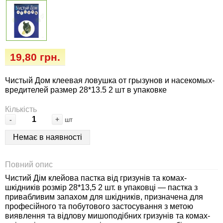
Семена огурцов
Удобрения
Удобрения «Сударушка», «Рязаночка»
Семена перца
Опрыскиватели
Удобрения «Чистый лист» кристаллические
100 г
Семена петрушки
Горшки для цветов, кашпо
19,80 грн.
Удобрения «Чистый лист» кристаллические
Семена пряных трав
Перчатки
Чистый Дом клеевая ловушка от грызунов и насекомых-
300 г
вредителей размер 28*13.5 2 шт в упаковке
Семена редиса
Тенты
Кількість
Удобрения «Чистый лист» в палочках
-
+
шт
Семена редьки
Средства защиты от колорадского жука
Удобрения «Чистый лист» Успех
Немає в наявності
Семена салата
Средства защиты от тараканов, прусаков,
Повний опис
клопов, блох, домашних и садовых муравьев
Чистий Дім клейова пастка від гризунів та комах-
Семена свеклы
шкідників розмір 28*13,5 2 шт. в упаковці — пастка з
Средства защиты от комаров, москитов,
привабливим запахом для шкідників, призначена для
клещей, ос, мошек, слепней
Семена сельдерея
професійного та побутового застосування з метою
виявлення та відлову мишоподібних гризунів та комах-