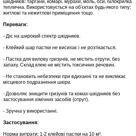
шкідників: таргани, комарі, мурахи, моль, оси, білокрилка
Средства защиты от мух
Семена сидератов
теплична. Використовується на об'єктах будь-якого типу:
житлові та нежитлові приміщення тощо.
Средства защиты от моли
Семена табака
Переваги:
Средства защиты от капустницы
Семена томатов
- Діє на широкий спектр шкідників.
- Клейкий шар пастки не висихає і не розтікається.
Средства защиты от кротов
Семена газонной травы
- Пастка для вилову гризунів, не містить отрути, без
Средства защиты от грызунов
запаху. Склад клею не містить токсичних речовин.
Семена тыквы, патиссона
- Не становить небезпеки при вдиханні та не викликає
Препараты для септиков, выгребных ям и
Семена укропа
місцевого подразнення шкіри.
дачных туалетов, биодеструкторы
- Дозволяє знищити гризунів та комах-шкідників без
Семена фасоли
застосування хімічних засобів (отрут).
Хозяйственные товары
- Зручна у використанні.
Семена цветов
Средства защиты растений
Застосування:
Семена шпината
Лидеры продаж
Норма витрати: 1-2 клейові пастки на 10 м².