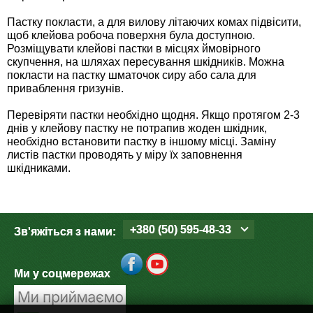
Семена щавеля
Пастку покласти, а для вилову літаючих комах підвісити,
Купить семена - хиты продаж
щоб клейова робоча поверхня була доступною.
Розміщувати клейові пастки в місцях ймовірного
Элитные семена в банках
скупчення, на шляхах пересування шкідників. Можна
Архив
покласти на пастку шматочок сиру або сала для
приваблення гризунів.
Перевіряти пастки необхідно щодня. Якщо протягом 2-3
днів у клейову пастку не потрапив жоден шкідник,
необхідно встановити пастку в іншому місці. Заміну
листів пастки проводять у міру їх заповнення
шкідниками.
+380 (50) 595-48-33
Зв'яжіться з нами:
Ми у соцмережах