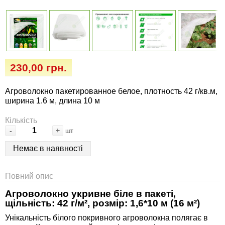
Семена огурцов
Удобрения
Удобрения «Сударушка», «Рязаночка»
Семена перца
Опрыскиватели
Удобрения «Чистый лист» кристаллические
100 г
Семена петрушки
Горшки для цветов, кашпо
230,00 грн.
Удобрения «Чистый лист» кристаллические
Семена пряных трав
Перчатки
300 г
Агроволокно пакетированное белое, плотность 42 г/кв.м,
ширина 1.6 м, длина 10 м
Семена редиса
Тенты
Удобрения «Чистый лист» в палочках
Кількість
Семена редьки
Средства защиты от колорадского жука
-
+
шт
Удобрения «Чистый лист» Успех
Немає в наявності
Семена салата
Средства защиты от тараканов, прусаков,
клопов, блох, домашних и садовых муравьев
Повний опис
Семена свеклы
Средства защиты от комаров, москитов,
Агроволокно укривне біле в пакеті,
щільність: 42 г/м², розмір: 1,6*10 м (16 м²)
клещей, ос, мошек, слепней
Семена сельдерея
Унікальність білого покривного агроволокна полягає в