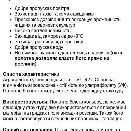
Семена щавеля
Добре пропускає повітря
Купить семена - хиты продаж
Захист від птахів та комах-шкідників
Прискорює дозрівання та покращує врожайність
Элитные семена в банках
ягідних та овочевих культур
Архив
Висока світлопроникність
Захищає від заморозків до -3°С
Захищає рослини від перегріву
Добре пропускає воду
Не вимагає каркасів для теплиць і парників (
вага
полотна дозволяє класти його прямо на
рослини
)
Опис та характеристики
Агроволокно укривне щільність 1 м² - 42 г. Основна
відмінність агроволокна - стійкість до ультрафіолету (УФ).
Полотно білого кольору, легке, має однорідну структуру.
Використовується:
Полотно білого кольору, легке, має
однорідну структуру, яке використовується як покривний
матеріал на грядках після висадки розсади. Також його
можна застосовувати в тунельних парниках і теплицях
Спосіб застосування:
Після збору врожаю матеріал