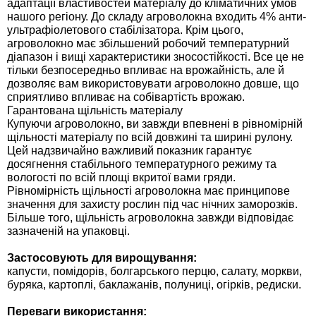
адаптації властивостей матеріалу до кліматичних умов
Средства защиты от мух
Семена сидератов
нашого регіону. До складу агроволокна входить 4% анти-
ультрафіолетового стабілізатора. Крім цього,
Средства защиты от моли
агроволокно має збільшений робочий температурний
Семена табака
діапазон і вищі характеристики зносостійкості. Все це не
тільки безпосередньо впливає на врожайність, але й
Средства защиты от капустницы
Семена томатов
дозволяє вам використовувати агроволокно довше, що
сприятливо впливає на собівартість врожаю.
Гарантована щільність матеріалу
Средства защиты от кротов
Семена газонной травы
Купуючи агроволокно, ви завжди впевнені в рівномірній
щільності матеріалу по всій довжині та ширині рулону.
Средства защиты от грызунов
Цей надзвичайно важливий показник гарантує
Семена тыквы, патиссона
досягнення стабільного температурного режиму та
вологості по всій площі вкритої вами гряди.
Препараты для септиков, выгребных ям и
Семена укропа
Рівномірність щільності агроволокна має принципове
дачных туалетов, биодеструкторы
значення для захисту рослин під час нічних заморозків.
Більше того, щільність агроволокна завжди відповідає
Семена фасоли
зазначеній на упаковці.
Хозяйственные товары
Застосовують для вирощування:
Семена цветов
капусти, помідорів, болгарського перцю, салату, моркви,
Средства защиты растений
буряка, картоплі, баклажанів, полуниці, огірків, редиски.
Семена шпината
Лидеры продаж
Переваги використання: