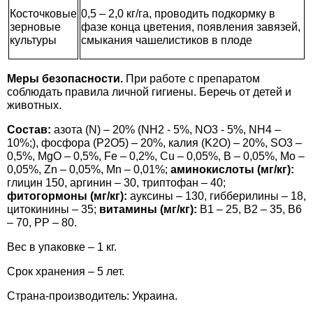
Косточковые
0,5 – 2,0 кг/га, проводить подкормку в
зерновые
фазе конца цветения, появления завязей,
культуры
смыкания чашелистиков в плоде
Меры безопасности.
При работе с препаратом
соблюдать правила личной гигиены. Беречь от детей и
животных.
Состав:
азота (N) – 20% (NH2 - 5%, NO3 - 5%, NH4 –
10%;), фосфора (P2O5) – 20%, калия (K2O) – 20%, SO3 –
0,5%, MgO – 0,5%, Fe – 0,2%, Cu – 0,05%, B – 0,05%, Mo –
0,05%, Zn – 0,05%, Mn – 0,01%;
аминокислоты (мг/кг):
глицин 150, аргинин – 30, триптофан – 40;
фитогормоны (мг/кг):
ауксины – 130, гибберилины – 18,
цитокинины – 35;
витамины (мг/кг):
B1 – 25, B2 – 35, B6
– 70, PP – 80.
Вес в упаковке – 1 кг.
Срок хранения – 5 лет.
Страна-производитель: Украина.