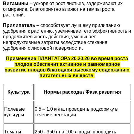
Витамины
– ускоряют рост листьев, задерживают их
Семена щавеля
отмирание. Благоприятно влияют на темпы роста
Купить семена - хиты продаж
растений.
Элитные семена в банках
Прилипатель
– способствует лучшему прилипанию
Архив
удобрения к растению, увеличивает его эффективность и
продолжительность действия, уменьшает
непродуктивные затраты вследствие стекания
удобрения с листовой поверхности.
Применение ПЛАНТАТОРа 20.20.20 во время роста
плодов обеспечит активное и равномерное
развитие плодов благодаря высокому содержанию
питательных веществ.
Культура
Нормы расхода / Фаза развития
Полевые
0,5 – 1,0 кг/га, проводить подкормку в
культуры
течение вегетации
Томаты,
250 - 350 г на 100 л воды, проводить