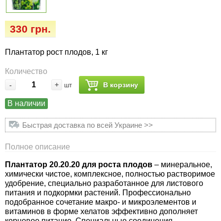
Семена огурцов
Удобрения
Удобрения «Сударушка», «Рязаночка»
Семена перца
Опрыскиватели
330 грн.
Удобрения «Чистый лист» кристаллические
100 г
Семена петрушки
Горшки для цветов, кашпо
Плантатор рост плодов, 1 кг
Количество
Удобрения «Чистый лист» кристаллические
Семена пряных трав
Перчатки
300 г
-
+
В корзину
шт
Семена редиса
Тенты
В наличии
Удобрения «Чистый лист» в палочках
Быстрая доставка по всей Украине >>
Семена редьки
Средства защиты от колорадского жука
Удобрения «Чистый лист» Успех
Полное описание
Семена салата
Средства защиты от тараканов, прусаков,
клопов, блох, домашних и садовых муравьев
Плантатор 20.20.20 для роста плодов
– минеральное,
химически чистое, комплексное, полностью растворимое
Семена свеклы
удобрение, специально разработанное для листового
Средства защиты от комаров, москитов,
питания и подкормки растений. Профессионально
клещей, ос, мошек, слепней
Семена сельдерея
подобранное сочетание макро- и микроэлементов и
витаминов в форме хелатов эффективно дополняет
корневое питание. Специальные соединения