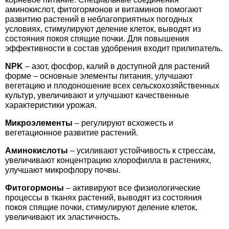
Средства защиты от мух
Семена сидератов
аминокислот, фитогормонов и витаминов помогают
развитию растений в неблагоприятных погодных
условиях, стимулируют деление клеток, выводят из
Средства защиты от моли
Семена табака
состояния покоя спящие почки. Для повышения
эффективности в состав удобрения входит прилипатель.
Средства защиты от капустницы
Семена томатов
NPK
– азот, фосфор, калий в доступной для растений
форме – основные элементы питания, улучшают
Средства защиты от кротов
Семена газонной травы
вегетацию и плодоношение всех сельскохозяйственных
культур, увеличивают и улучшают качественные
характеристики урожая.
Средства защиты от грызунов
Семена тыквы, патиссона
Микроэлементы
– регулируют всхожесть и
вегетационное развитие растений.
Препараты для септиков, выгребных ям и
Семена укропа
дачных туалетов, биодеструкторы
Аминокислоты
– усиливают устойчивость к стрессам,
увеличивают концентрацию хлорофилла в растениях,
Семена фасоли
улучшают микрофлору почвы.
Хозяйственные товары
Фитогормоны
– активируют все физиологические
Семена цветов
процессы в тканях растений, выводят из состояния
Средства защиты растений
покоя спящие почки, стимулируют деление клеток,
Семена шпината
увеличивают их эластичность.
Лидеры продаж