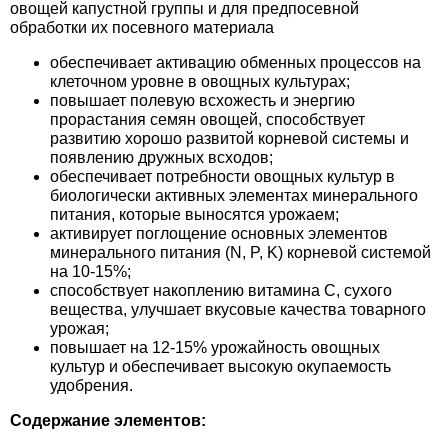
овощей капустной группы и для предпосевной
Средства защиты от мух
Семена сидератов
обработки их посевного материала
Средства защиты от моли
обеспечивает активацию обменных процессов на
Семена табака
клеточном уровне в овощных культурах;
повышает полевую всхожесть и энергию
Средства защиты от капустницы
Семена томатов
прорастания семян овощей, способствует
развитию хорошо развитой корневой системы и
появлению дружных всходов;
Средства защиты от кротов
Семена газонной травы
обеспечивает потребности овощных культур в
биологически активных элементах минерального
Средства защиты от грызунов
питания, которые выносятся урожаем;
Семена тыквы, патиссона
активирует поглощение основных элементов
минерального питания (N, P, K) корневой системой
Препараты для септиков, выгребных ям и
Семена укропа
на 10-15%;
дачных туалетов, биодеструкторы
способствует накоплению витамина С, сухого
вещества, улучшает вкусовые качества товарного
Семена фасоли
урожая;
Хозяйственные товары
повышает на 12-15% урожайность овощных
культур и обеспечивает высокую окупаемость
Семена цветов
удобрения.
Средства защиты растений
Семена шпината
Содержание элементов:
Лидеры продаж