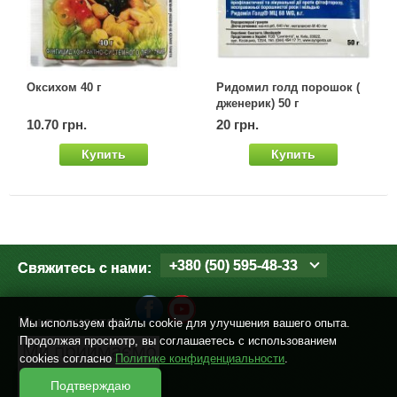
Оксихом 40 г
Ридомил голд порошок (
дженерик) 50 г
10.70 грн.
20 грн.
Купить
Купить
+380 (50) 595-48-33
Свяжитесь с нами:
Мы в соцсетях
Мы используем файлы cookie для улучшения вашего опыта.
Продолжая просмотр, вы соглашаетесь с использованием
cookies согласно
Политике конфиденциальности
.
Подтверждаю