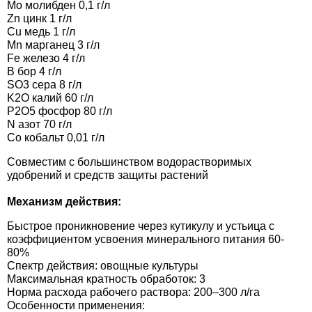
Mo молибден 0,1 г/л
Семена щавеля
Zn цинк 1 г/л
Купить семена - хиты продаж
Cu медь 1 г/л
Mn марганец 3 г/л
Элитные семена в банках
Fe железо 4 г/л
Архив
B бор 4 г/л
SO3 сера 8 г/л
K2O калий 60 г/л
P2O5 фосфор 80 г/л
N азот 70 г/л
Co кобальт 0,01 г/л
Совместим с большинством водорастворимых
удобрений и средств защиты растений
Механизм действия:
Быстрое проникновение через кутикулу и устьица с
коэффициентом усвоения минерального питания 60-
80%
Спектр действия: овощные культуры
Максимальная кратность обработок: 3
Норма расхода рабочего раствора: 200–300 л/га
Особенности применения: