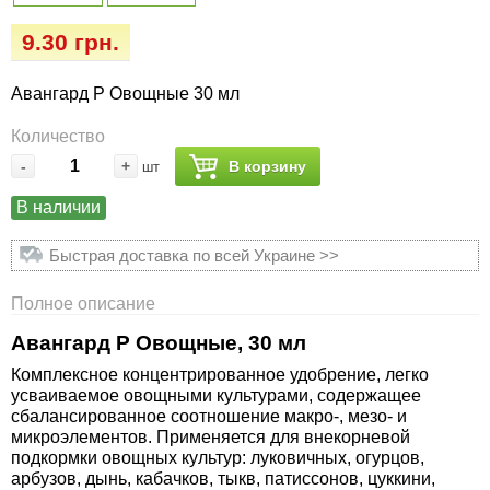
Семена огурцов
Удобрения
Удобрения «Сударушка», «Рязаночка»
9.30 грн.
Семена перца
Опрыскиватели
Удобрения «Чистый лист» кристаллические
Авангард Р Овощные 30 мл
100 г
Семена петрушки
Горшки для цветов, кашпо
Количество
Удобрения «Чистый лист» кристаллические
-
+
В корзину
шт
Семена пряных трав
Перчатки
300 г
В наличии
Семена редиса
Тенты
Удобрения «Чистый лист» в палочках
Быстрая доставка по всей Украине >>
Семена редьки
Средства защиты от колорадского жука
Удобрения «Чистый лист» Успех
Полное описание
Семена салата
Средства защиты от тараканов, прусаков,
Авангард Р Овощные, 30 мл
клопов, блох, домашних и садовых муравьев
Комплексное концентрированное удобрение, легко
Семена свеклы
усваиваемое овощными культурами, содержащее
сбалансированное соотношение макро-, мезо- и
Средства защиты от комаров, москитов,
микроэлементов. Применяется для внекорневой
клещей, ос, мошек, слепней
Семена сельдерея
подкормки овощных культур: луковичных, огурцов,
арбузов, дынь, кабачков, тыкв, патиссонов, цуккини,