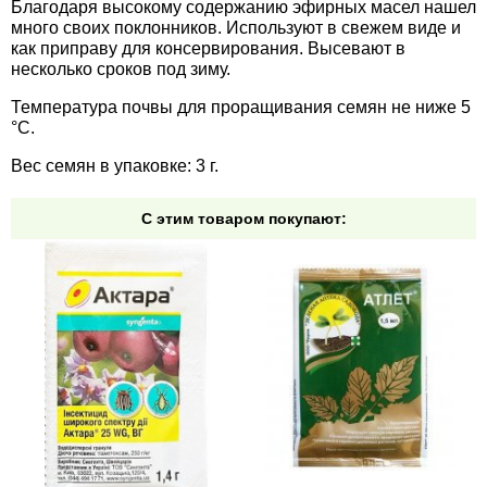
Благодаря высокому содержанию эфирных масел нашел
Средства защиты от мух
Семена сидератов
много своих поклонников. Используют в свежем виде и
как приправу для консервирования. Высевают в
Средства защиты от моли
Семена табака
несколько сроков под зиму.
Температура почвы для проращивания семян не ниже 5
Средства защиты от капустницы
Семена томатов
°C.
Вес семян в упаковке: 3 г.
Средства защиты от кротов
Семена газонной травы
С этим товаром покупают:
Средства защиты от грызунов
Семена тыквы, патиссона
Препараты для септиков, выгребных ям и
Семена укропа
дачных туалетов, биодеструкторы
Семена фасоли
Хозяйственные товары
Семена цветов
Средства защиты растений
Семена шпината
Лидеры продаж