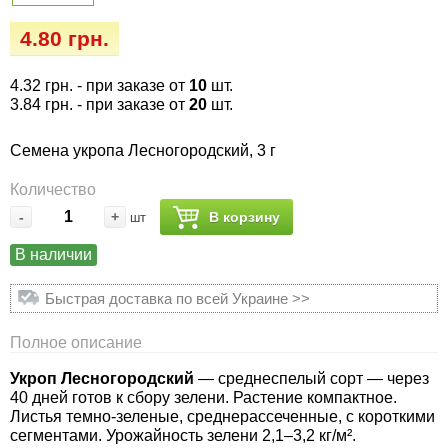
Семена огурцов
Удобрения
Удобрения «Сударушка», «Рязаночка»
4.80 грн.
Семена перца
Опрыскиватели
Удобрения «Чистый лист» кристаллические
4.32 грн.
- при заказе от
10
шт.
100 г
Семена петрушки
Горшки для цветов, кашпо
3.84 грн.
- при заказе от
20
шт.
Удобрения «Чистый лист» кристаллические
Семена укропа Лесногородский, 3 г
Семена пряных трав
Перчатки
300 г
Количество
Семена редиса
Тенты
-
+
В корзину
шт
Удобрения «Чистый лист» в палочках
В наличии
Семена редьки
Средства защиты от колорадского жука
Удобрения «Чистый лист» Успех
Быстрая доставка по всей Украине >>
Семена салата
Средства защиты от тараканов, прусаков,
клопов, блох, домашних и садовых муравьев
Полное описание
Семена свеклы
Укроп Лесногородский
— среднеспелый сорт — через
Средства защиты от комаров, москитов,
40 дней готов к сбору зелени. Растение компактное.
клещей, ос, мошек, слепней
Семена сельдерея
Листья темно-зеленые, среднерассеченные, с короткими
сегментами. Урожайность зелени 2,1–3,2 кг/м².