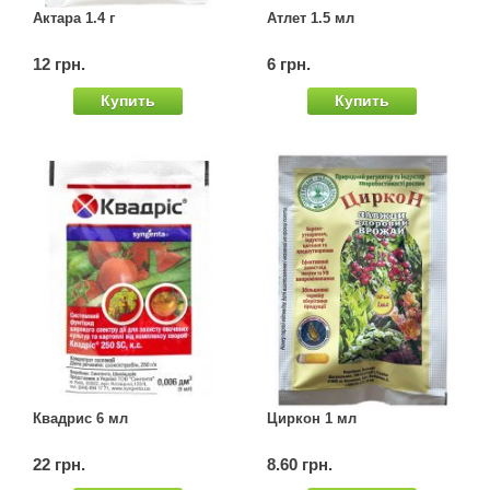
Актара 1.4 г
Атлет 1.5 мл
Семена щавеля
Купить семена - хиты продаж
12 грн.
6 грн.
Элитные семена в банках
Купить
Купить
Архив
Квадрис 6 мл
Циркон 1 мл
22 грн.
8.60 грн.