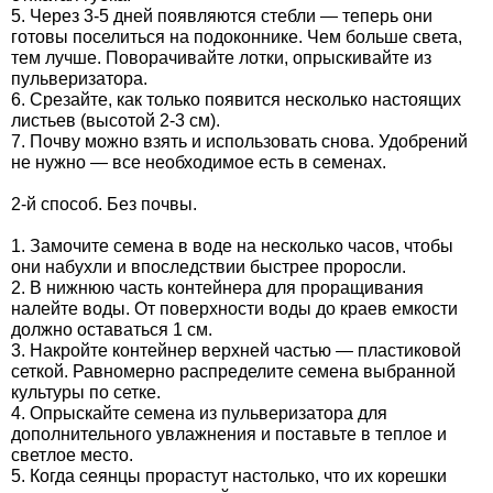
5. Через 3-5 дней появляются стебли — теперь они
Семена щавеля
готовы поселиться на подоконнике. Чем больше света,
Купить семена - хиты продаж
тем лучше. Поворачивайте лотки, опрыскивайте из
пульверизатора.
Элитные семена в банках
6. Срезайте, как только появится несколько настоящих
Архив
листьев (высотой 2-3 см).
7. Почву можно взять и использовать снова. Удобрений
не нужно — все необходимое есть в семенах.
2-й способ. Без почвы.
1. Замочите семена в воде на несколько часов, чтобы
они набухли и впоследствии быстрее проросли.
2. В нижнюю часть контейнера для проращивания
налейте воды. От поверхности воды до краев емкости
должно оставаться 1 см.
3. Накройте контейнер верхней частью — пластиковой
сеткой. Равномерно распределите семена выбранной
культуры по сетке.
4. Опрыскайте семена из пульверизатора для
дополнительного увлажнения и поставьте в теплое и
светлое место.
5. Когда сеянцы прорастут настолько, что их корешки