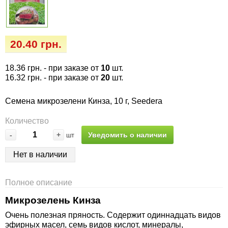
Семена огурцов
Удобрения
Удобрения «Сударушка», «Рязаночка»
Семена перца
Опрыскиватели
Удобрения «Чистый лист» кристаллические
20.40 грн.
100 г
Семена петрушки
Горшки для цветов, кашпо
18.36 грн.
- при заказе от
10
шт.
Удобрения «Чистый лист» кристаллические
16.32 грн.
- при заказе от
20
шт.
Семена пряных трав
Перчатки
300 г
Семена микрозелени Кинза, 10 г, Seedera
Семена редиса
Тенты
Удобрения «Чистый лист» в палочках
Количество
Семена редьки
Средства защиты от колорадского жука
-
+
Уведомить о наличии
шт
Удобрения «Чистый лист» Успех
Нет в наличии
Семена салата
Средства защиты от тараканов, прусаков,
клопов, блох, домашних и садовых муравьев
Семена свеклы
Полное описание
Средства защиты от комаров, москитов,
Микрозелень Кинза
клещей, ос, мошек, слепней
Семена сельдерея
Очень полезная пряность. Содержит одиннадцать видов
эфирных масел, семь видов кислот, минералы,