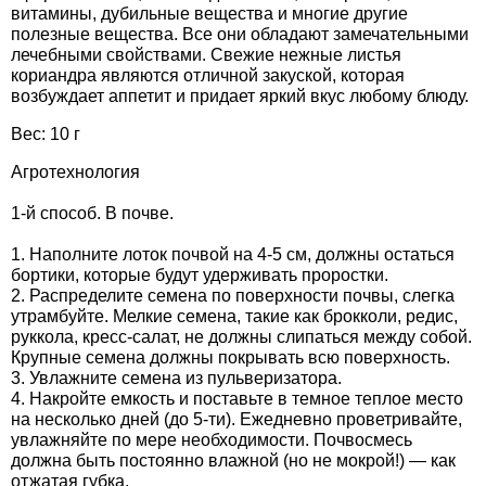
Средства защиты от мух
Семена сидератов
витамины, дубильные вещества и многие другие
полезные вещества. Все они обладают замечательными
лечебными свойствами. Свежие нежные листья
Средства защиты от моли
Семена табака
кориандра являются отличной закуской, которая
возбуждает аппетит и придает яркий вкус любому блюду.
Средства защиты от капустницы
Семена томатов
Вес: 10 г
Агротехнология
Средства защиты от кротов
Семена газонной травы
1-й способ. В почве.
Средства защиты от грызунов
Семена тыквы, патиссона
1. Наполните лоток почвой на 4-5 см, должны остаться
бортики, которые будут удерживать проростки.
Препараты для септиков, выгребных ям и
Семена укропа
2. Распределите семена по поверхности почвы, слегка
дачных туалетов, биодеструкторы
утрамбуйте. Мелкие семена, такие как брокколи, редис,
руккола, кресс-салат, не должны слипаться между собой.
Семена фасоли
Крупные семена должны покрывать всю поверхность.
Хозяйственные товары
3. Увлажните семена из пульверизатора.
4. Накройте емкость и поставьте в темное теплое место
Семена цветов
на несколько дней (до 5-ти). Ежедневно проветривайте,
Средства защиты растений
увлажняйте по мере необходимости. Почвосмесь
Семена шпината
должна быть постоянно влажной (но не мокрой!) — как
Лидеры продаж
отжатая губка.