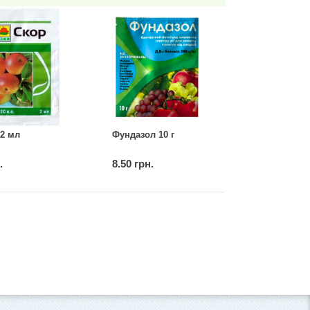
2 мл
Фундазол 10 г
.
8.50 грн.