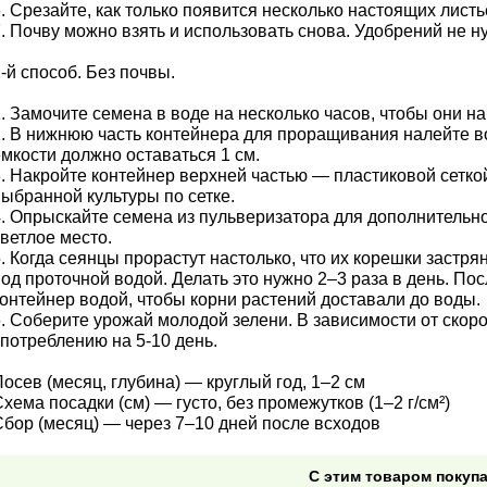
. Срезайте, как только появится несколько настоящих листь
. Почву можно взять и использовать снова. Удобрений не н
-й способ. Без почвы.
. Замочите семена в воде на несколько часов, чтобы они н
2. В нижнюю часть контейнера для проращивания налейте в
мкости должно оставаться 1 см.
3. Накройте контейнер верхней частью — пластиковой сетк
ыбранной культуры по сетке.
4. Опрыскайте семена из пульверизатора для дополнительно
ветлое место.
. Когда сеянцы прорастут настолько, что их корешки застря
од проточной водой. Делать это нужно 2–3 раза в день. По
контейнер водой, чтобы корни растений доставали до воды.
. Соберите урожай молодой зелени. В зависимости от скоро
потреблению на 5-10 день.
осев (месяц, глубина) — круглый год, 1–2 см
хема посадки (см) — густо, без промежутков (1–2 г/см²)
Сбор (месяц) — через 7–10 дней после всходов
С этим товаром покуп