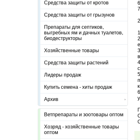
Средства защиты от кротов
6
7
Средства защиты от грызунов
2
Препараты для септиков,
1
выгребных ям и дачных туалетов,
биодеструкторы
е
Хозяйственные товары
в
Средства защиты растений
с
5
Лидеры продаж
п
Купить семена - хиты продаж
6
у
Архив
П
Ветпрепараты и зоотовары оптом
С
Хозряд - хозяйственные товары
оптом