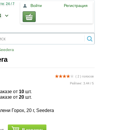
е: 24 / 7
Войти
Регистрация
3
 Seedera
era
( 2 )
голосов
Рейтинг:
3.44
/
5
заказе от
10
шт.
заказе от
20
шт.
ени Горох, 20 г, Seedera
В корзину
шт