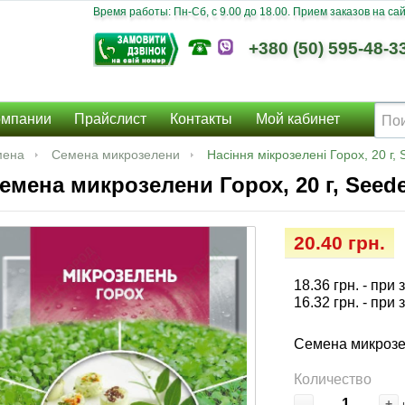
Время работы: Пн-Сб, c 9.00 до 18.00. Прием заказов на сайт
+380 (50) 595-48-3
омпании
Прайслист
Контакты
Мой кабинет
мена
Семена микрозелени
Насіння мікрозелені Горох, 20 г,
емена микрозелени Горох, 20 г, Seed
20.40 грн.
18.36 грн.
- при 
16.32 грн.
- при 
Семена микрозел
Количество
-
+