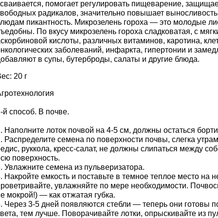
усваивается, помогает регулировать пищеварение, защищае
свободных радикалов, значительно повышает выносливость 
людам пикантность. Микрозелень гороха — это молодые лист
съедобны. По вкусу микрозелень гороха сладковатая, с мя
аскорбиновой кислоты, различных витаминов, каротина, кле
онкологических заболеваний, инфаркта, гипертонии и замед
добавляют в супы, бутерброды, салаты и другие блюда.
ес: 20 г
Агротехнология
-й способ. В почве.
. Наполните лоток почвой на 4-5 см, должны остаться борти
. Распределите семена по поверхности почвы, слегка утрам
редис, руккола, кресс-салат, не должны слипаться между с
всю поверхность.
3. Увлажните семена из пульверизатора.
. Накройте емкость и поставьте в темное теплое место на н
проветривайте, увлажняйте по мере необходимости. Почвос
е мокрой!) — как отжатая губка.
5. Через 3-5 дней появляются стебли — теперь они готовы 
вета, тем лучше. Поворачивайте лотки, опрыскивайте из пу