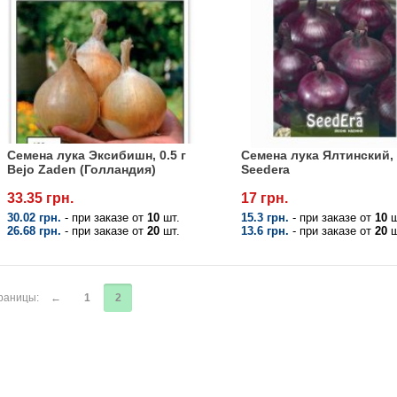
Семена лука Эксибишн, 0.5 г
Семена лука Ялтинский, 2
Bejo Zaden (Голландия)
Seedera
33.35 грн.
17 грн.
30.02 грн.
- при заказе от
10
шт.
15.3 грн.
- при заказе от
10
ш
26.68 грн.
- при заказе от
20
шт.
13.6 грн.
- при заказе от
20
ш
раницы:
←
1
2