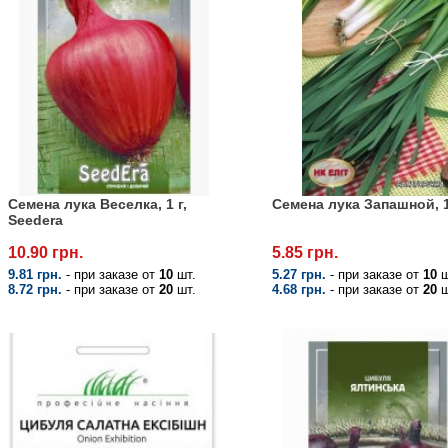
Семена лука Веселка, 1 г,
Семена лука Запашной, 1
Seedera
10.90 грн.
5.85 грн.
9.81 грн.
- при заказе от
10
шт.
5.27 грн.
- при заказе от
10
ш
8.72 грн.
- при заказе от
20
шт.
4.68 грн.
- при заказе от
20
ш