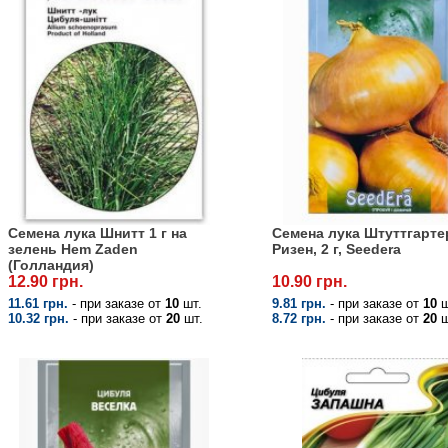
Семена лука Шнитт 1 г на
Семена лука Штуттгарте
зелень Hem Zaden
Ризен, 2 г, Seedera
(Голландия)
12.90 грн.
10.90 грн.
11.61 грн.
- при заказе от
10
шт.
9.81 грн.
- при заказе от
10
ш
10.32 грн.
- при заказе от
20
шт.
8.72 грн.
- при заказе от
20
ш