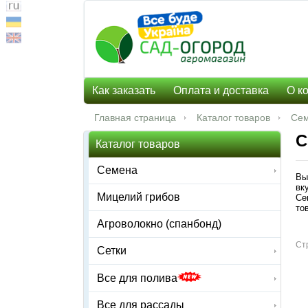
Как заказать
Оплата и доставка
О к
Главная страница
Каталог товаров
Се
С
Каталог товаров
Семена
Вы
вк
Мицелий грибов
Се
то
Агроволокно (спанбонд)
Ст
Сетки
Все для полива
Все для рассады