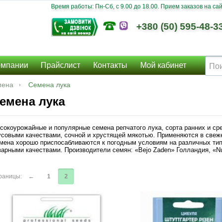
Время работы: Пн-Сб, c 9.00 до 18.00. Прием заказов на сайт
+380 (50) 595-48-3
омпании
Прайслист
Контакты
Мой кабинет
мена
Семена лука
емена лука
сокоурожайные и популярные семена репчатого лука, сорта ранних и ср
усовыми качествами, сочной и хрустящей мякотью. Применяются в свеже
мена хорошо приспосабливаются к погодным условиям на различных тип
варными качествами. Производители семян: «Bejo Zaden» Голландия, «Nu
раницы:
←
1
2