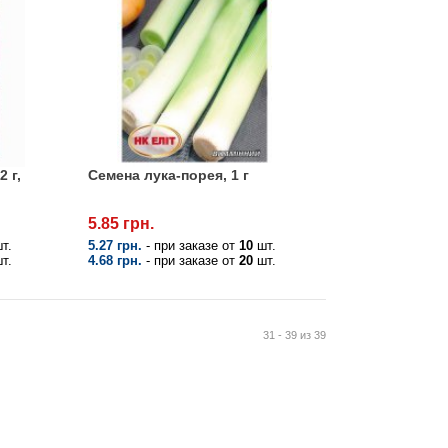
 г,
Семена лука-порея, 1 г
5.85 грн.
т.
5.27 грн.
- при заказе от
10
шт.
т.
4.68 грн.
- при заказе от
20
шт.
31 - 39 из 39