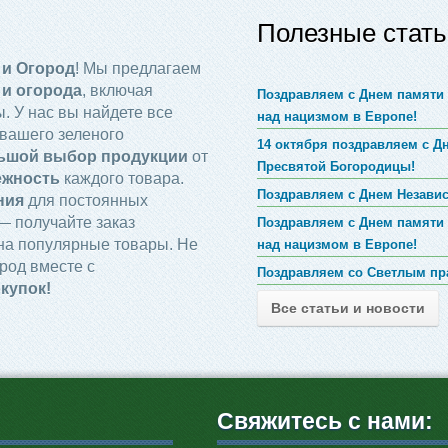
Полезные стать
 и Огород
! Мы предлагаем
 и огорода
, включая
Поздравляем с Днем памяти 
. У нас вы найдете все
над нацизмом в Европе!
вашего зеленого
14 октября поздравляем с 
ьшой выбор продукции
от
Пресвятой Богородицы!
ежность
каждого товара.
Поздравляем с Днем Незави
ния
для постоянных
 получайте заказ
Поздравляем с Днем памяти 
на популярные товары. Не
над нацизмом в Европе!
род вместе с
Поздравляем со Светлым пр
купок!
Все статьи и новости
Свяжитесь с нами: