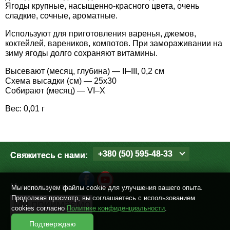
Средства защиты от мух
Семена сидератов
Ягоды крупные, насыщенно-красного цвета, очень
сладкие, сочные, ароматные.
Средства защиты от моли
Семена табака
Используют для приготовления варенья, джемов,
коктейлей, вареников, компотов. При замораживании на
зиму ягоды долго сохраняют витамины.
Средства защиты от капустницы
Семена томатов
Высевают (месяц, глубина) — II–III, 0,2 см
Схема высадки (см) — 25х30
Средства защиты от кротов
Семена газонной травы
Собирают (месяц) — VI–X
Вес: 0,01 г
Средства защиты от грызунов
Семена тыквы, патиссона
Препараты для септиков, выгребных ям и
Семена укропа
дачных туалетов, биодеструкторы
+380 (50) 595-48-33
Свяжитесь с нами:
Семена фасоли
Хозяйственные товары
Мы в соцсетях
Мы используем файлы cookie для улучшения вашего опыта.
Семена цветов
Продолжая просмотр, вы соглашаетесь с использованием
Средства защиты растений
cookies согласно
Политике конфиденциальности
.
Семена шпината
Подтверждаю
Лидеры продаж