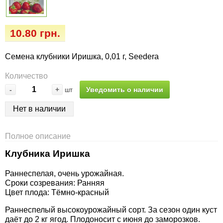
Семена огурцов
Удобрения
Удобрения «Сударушка», «Рязаночка»
Семена перца
Опрыскиватели
10.80 грн.
Удобрения «Чистый лист» кристаллические
100 г
Семена петрушки
Горшки для цветов, кашпо
Семена клубники Иришка, 0,01 г, Seedera
Удобрения «Чистый лист» кристаллические
Количество
Семена пряных трав
Перчатки
300 г
-
+
Уведомить о наличии
шт
Семена редиса
Тенты
Нет в наличии
Удобрения «Чистый лист» в палочках
Семена редьки
Средства защиты от колорадского жука
Полное описание
Удобрения «Чистый лист» Успех
Семена салата
Средства защиты от тараканов, прусаков,
Клубника Иришка
клопов, блох, домашних и садовых муравьев
Раннеспелая, очень урожайная.
Семена свеклы
Сроки созревания: Ранняя
Средства защиты от комаров, москитов,
Цвет плода: Тёмно-красный
клещей, ос, мошек, слепней
Семена сельдерея
Раннеспелый высокоурожайный сорт. За сезон один куст
даёт до 2 кг ягод. Плодоносит с июня до заморозков.