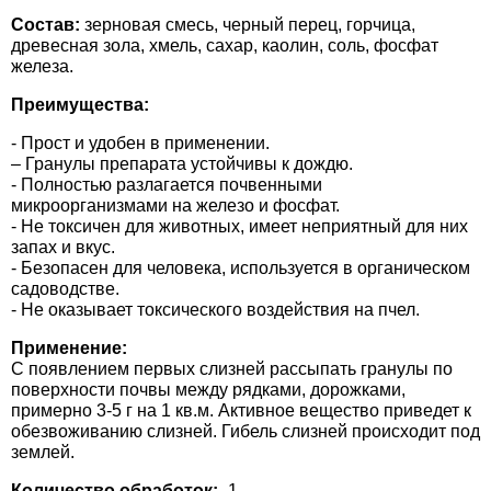
Средства защиты от мух
Семена сидератов
Состав:
зерновая смесь, черный перец, горчица,
древесная зола, хмель, сахар, каолин, соль, фосфат
Средства защиты от моли
железа.
Семена табака
Преимущества:
Средства защиты от капустницы
Семена томатов
- Прост и удобен в применении.
– Гранулы препарата устойчивы к дождю.
Средства защиты от кротов
Семена газонной травы
- Полностью разлагается почвенными
микроорганизмами на железо и фосфат.
- Не токсичен для животных, имеет неприятный для них
Средства защиты от грызунов
Семена тыквы, патиссона
запах и вкус.
- Безопасен для человека, используется в органическом
садоводстве.
Препараты для септиков, выгребных ям и
Семена укропа
- Не оказывает токсического воздействия на пчел.
дачных туалетов, биодеструкторы
Применение:
Семена фасоли
С появлением первых слизней рассыпать гранулы по
Хозяйственные товары
поверхности почвы между рядками, дорожками,
Семена цветов
примерно 3-5 г на 1 кв.м. Активное вещество приведет к
Средства защиты растений
обезвоживанию слизней. Гибель слизней происходит под
землей.
Семена шпината
Лидеры продаж
Количество обработок:
-1