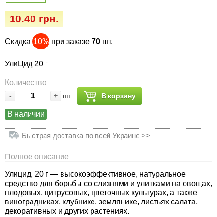
Семена огурцов
Удобрения
Удобрения «Сударушка», «Рязаночка»
10.40 грн.
Семена перца
Опрыскиватели
Удобрения «Чистый лист» кристаллические
Скидка
10%
при заказе
70
шт.
100 г
Семена петрушки
Горшки для цветов, кашпо
УлиЦид 20 г
Удобрения «Чистый лист» кристаллические
Семена пряных трав
Перчатки
Количество
300 г
-
+
В корзину
шт
Семена редиса
Тенты
Удобрения «Чистый лист» в палочках
В наличии
Семена редьки
Средства защиты от колорадского жука
Удобрения «Чистый лист» Успех
Быстрая доставка по всей Украине >>
Семена салата
Средства защиты от тараканов, прусаков,
Полное описание
клопов, блох, домашних и садовых муравьев
Семена свеклы
Улицид, 20 г — высокоэффективное, натуральное
средство для борьбы со слизнями и улитками на овощах,
Средства защиты от комаров, москитов,
плодовых, цитрусовых, цветочных культурах, а также
клещей, ос, мошек, слепней
Семена сельдерея
виноградниках, клубнике, землянике, листьях салата,
декоративных и других растениях.