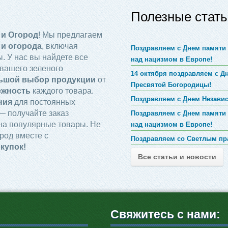
Полезные стать
 и Огород
! Мы предлагаем
 и огорода
, включая
Поздравляем с Днем памяти 
. У нас вы найдете все
над нацизмом в Европе!
вашего зеленого
14 октября поздравляем с 
ьшой выбор продукции
от
Пресвятой Богородицы!
ежность
каждого товара.
Поздравляем с Днем Незави
ния
для постоянных
 получайте заказ
Поздравляем с Днем памяти 
на популярные товары. Не
над нацизмом в Европе!
род вместе с
Поздравляем со Светлым пр
купок!
Все статьи и новости
Свяжитесь с нами: