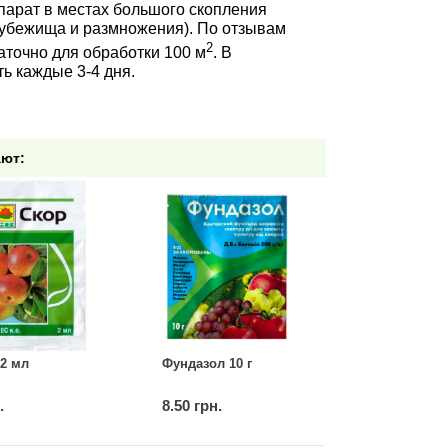
парат в местах большого скопления
 убежища и размножения). По отзывам
2
аточно для обработки 100 м
. В
ь каждые 3-4 дня.
ают:
2 мл
Фундазол 10 г
.
8.50 грн.