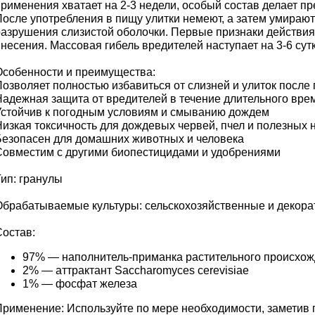
рименения хватает на 2-3 недели, особый состав делает пр
После употребления в пищу улитки немеют, а затем умирают
разрушения слизистой оболочки. Первые признаки действи
внесения. Массовая гибель вредителей наступает на 3-6 су
Особенности и преимущества:
Позволяет полностью избавиться от слизней и улиток после
Надежная защита от вредителей в течение длительного вре
Устойчив к погодным условиям и смыванию дождем
Низкая токсичность для дождевых червей, пчел и полезных
Безопасен для домашних животных и человека
Совместим с другими биопестицидами и удобрениями
Тип: гранулы
Обрабатываемые культуры: сельскохозяйственные и декора
Состав:
97% — наполнитель-приманка растительного происхо
2% — аттрактант Saccharomyces cerevisiae
1% — фосфат железа
Применение: Используйте по мере необходимости, заметив