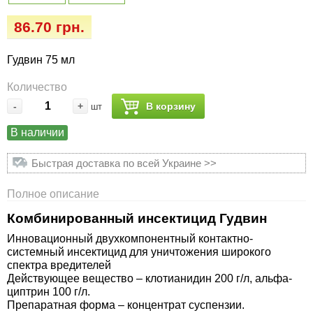
Семена огурцов
Удобрения
Удобрения «Сударушка», «Рязаночка»
86.70 грн.
Семена перца
Опрыскиватели
Удобрения «Чистый лист» кристаллические
Гудвин 75 мл
100 г
Семена петрушки
Горшки для цветов, кашпо
Количество
Удобрения «Чистый лист» кристаллические
-
+
В корзину
шт
Семена пряных трав
Перчатки
300 г
В наличии
Семена редиса
Тенты
Удобрения «Чистый лист» в палочках
Быстрая доставка по всей Украине >>
Семена редьки
Средства защиты от колорадского жука
Удобрения «Чистый лист» Успех
Полное описание
Семена салата
Средства защиты от тараканов, прусаков,
Комбинированный инсектицид Гудвин
клопов, блох, домашних и садовых муравьев
Инновационный двухкомпонентный контактно-
Семена свеклы
системный инсектицид для уничтожения широкого
спектра вредителей
Средства защиты от комаров, москитов,
Действующее вещество – клотианидин 200 г/л, альфа-
клещей, ос, мошек, слепней
Семена сельдерея
циптрин 100 г/л.
Препаратная форма – концентрат суспензии.