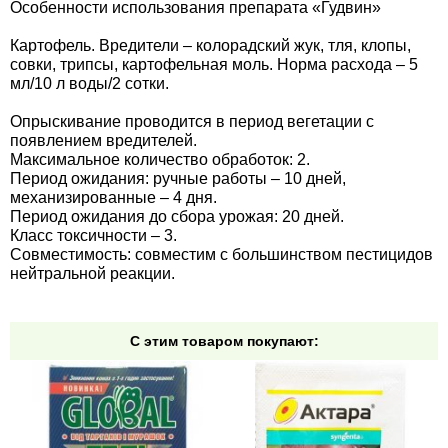
Особенности использования препарата «Гудвин»
Средства защиты от мух
Семена сидератов
Картофель. Вредители – колорадский жук, тля, клопы,
Средства защиты от моли
Семена табака
совки, трипсы, картофельная моль. Норма расхода – 5
мл/10 л воды/2 сотки.
Средства защиты от капустницы
Семена томатов
Опрыскивание проводится в период вегетации с
появлением вредителей.
Максимальное количество обработок: 2.
Средства защиты от кротов
Семена газонной травы
Период ожидания: ручные работы – 10 дней,
механизированные – 4 дня.
Средства защиты от грызунов
Семена тыквы, патиссона
Период ожидания до сбора урожая: 20 дней.
Класс токсичности – 3.
Совместимость: совместим с большинством пестицидов
Препараты для септиков, выгребных ям и
Семена укропа
нейтральной реакции.
дачных туалетов, биодеструкторы
Семена фасоли
Хозяйственные товары
С этим товаром покупают:
Семена цветов
Средства защиты растений
Семена шпината
Лидеры продаж