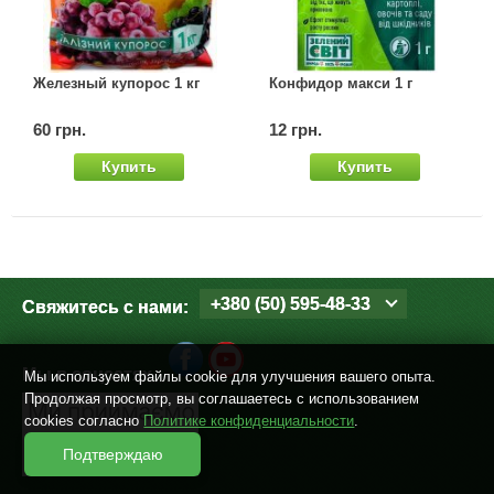
Железный купорос 1 кг
Конфидор макси 1 г
60 грн.
12 грн.
Купить
Купить
+380 (50) 595-48-33
Свяжитесь с нами:
Мы в соцсетях
Мы используем файлы cookie для улучшения вашего опыта.
Продолжая просмотр, вы соглашаетесь с использованием
cookies согласно
Политике конфиденциальности
.
Подтверждаю