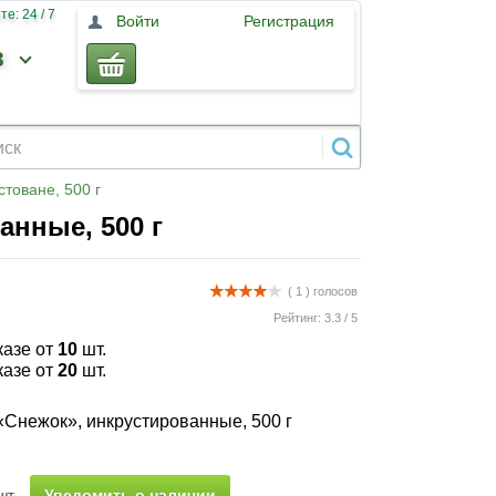
е: 24 / 7
Войти
Регистрация
3
стоване, 500 г
анные, 500 г
( 1 )
голосов
Рейтинг:
3.3
/
5
казе от
10
шт.
казе от
20
шт.
«Снежок», инкрустированные, 500 г
Уведомить о наличии
шт