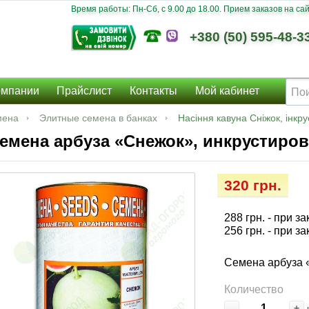
Время работы: Пн-Сб, c 9.00 до 18.00. Прием заказов на сайт
+380 (50) 595-48-3
омпании
Прайслист
Контакты
Мой кабинет
мена
Элитные семена в банках
Насіння кавуна Сніжок, інкру
емена арбуза «Снежок», инкрустиров
320 грн.
288 грн.
- при за
256 грн.
- при за
Семена арбуза 
Количество
-
+