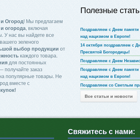
Полезные стать
 и Огород
! Мы предлагаем
 и огорода
, включая
Поздравляем с Днем памяти 
. У нас вы найдете все
над нацизмом в Европе!
вашего зеленого
14 октября поздравляем с 
ьшой выбор продукции
от
Пресвятой Богородицы!
ежность
каждого товара.
Поздравляем с Днем Незави
ния
для постоянных
 получайте заказ
Поздравляем с Днем памяти 
на популярные товары. Не
над нацизмом в Европе!
род вместе с
Поздравляем со Светлым пр
купок!
Все статьи и новости
Свяжитесь с нами: