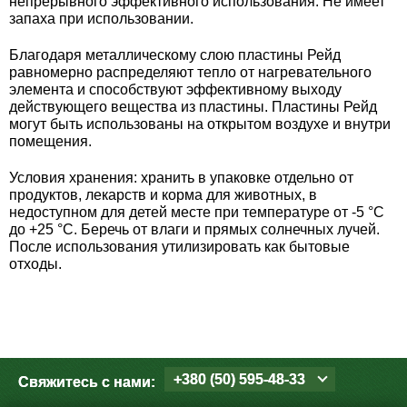
непрерывного эффективного использования. Не имеет
Средства защиты от мух
Семена сидератов
запаха при использовании.
Средства защиты от моли
Благодаря металлическому слою пластины Рейд
Семена табака
равномерно распределяют тепло от нагревательного
элемента и способствуют эффективному выходу
Средства защиты от капустницы
Семена томатов
действующего вещества из пластины. Пластины Рейд
могут быть использованы на открытом воздухе и внутри
помещения.
Средства защиты от кротов
Семена газонной травы
Условия хранения: хранить в упаковке отдельно от
Средства защиты от грызунов
продуктов, лекарств и корма для животных, в
Семена тыквы, патиссона
недоступном для детей месте при температуре от -5 °С
до +25 °С. Беречь от влаги и прямых солнечных лучей.
Препараты для септиков, выгребных ям и
Семена укропа
После использования утилизировать как бытовые
дачных туалетов, биодеструкторы
отходы.
Семена фасоли
Хозяйственные товары
Семена цветов
Средства защиты растений
+380 (50) 595-48-33
Семена шпината
Свяжитесь с нами:
Лидеры продаж