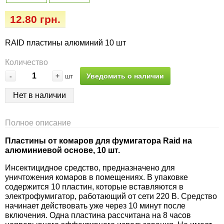
Семена огурцов
Удобрения
Удобрения «Сударушка», «Рязаночка»
12.80 грн.
Семена перца
Опрыскиватели
Удобрения «Чистый лист» кристаллические
RAID пластины алюминий 10 шт
100 г
Семена петрушки
Горшки для цветов, кашпо
Количество
Удобрения «Чистый лист» кристаллические
-
+
Уведомить о наличии
шт
Семена пряных трав
Перчатки
300 г
Нет в наличии
Семена редиса
Тенты
Удобрения «Чистый лист» в палочках
Полное описание
Семена редьки
Средства защиты от колорадского жука
Удобрения «Чистый лист» Успех
Пластины от комаров для фумигатора Raid на
алюминиевой основе, 10 шт.
Семена салата
Средства защиты от тараканов, прусаков,
клопов, блох, домашних и садовых муравьев
Инсектицидное средство, предназначено для
уничтожения комаров в помещениях. В упаковке
Семена свеклы
содержится 10 пластин, которые вставляются в
Средства защиты от комаров, москитов,
электрофумигатор, работающий от сети 220 В. Средство
клещей, ос, мошек, слепней
Семена сельдерея
начинает действовать уже через 10 минут после
включения. Одна пластина рассчитана на 8 часов