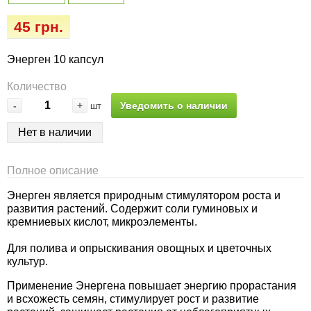
Семена огурцов
Удобрения
Удобрения «Сударушка», «Рязаночка»
45 грн.
Семена перца
Опрыскиватели
Удобрения «Чистый лист» кристаллические
Энерген 10 капсул
100 г
Семена петрушки
Горшки для цветов, кашпо
Количество
Удобрения «Чистый лист» кристаллические
-
+
Уведомить о наличии
шт
Семена пряных трав
Перчатки
300 г
Нет в наличии
Семена редиса
Тенты
Удобрения «Чистый лист» в палочках
Полное описание
Семена редьки
Средства защиты от колорадского жука
Удобрения «Чистый лист» Успех
Энерген является природным стимулятором роста и
развития растений. Содержит соли гуминовых и
Семена салата
Средства защиты от тараканов, прусаков,
кремниевых кислот, микроэлементы.
клопов, блох, домашних и садовых муравьев
Для полива и опрыскивания овощных и цветочных
Семена свеклы
культур.
Средства защиты от комаров, москитов,
клещей, ос, мошек, слепней
Семена сельдерея
Применение Энергена повышает энергию прорастания
и всхожесть семян, стимулирует рост и развитие