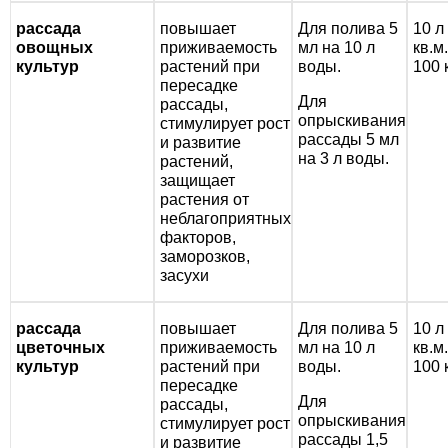
рассада
повышает
Для полива 5
10 л
овощных
приживаемость
мл на 10 л
кв.м.
культур
растений при
воды.
100 
пересадке
Для
рассады,
опрыскивания
стимулирует рост
рассады 5 мл
и развитие
на 3 л воды.
растений,
защищает
растения от
неблагоприятных
факторов,
заморозков,
засухи
рассада
повышает
Для полива 5
10 л
цветочных
приживаемость
мл на 10 л
кв.м
культур
растений при
воды.
100 
пересадке
Для
рассады,
опрыскивания
стимулирует рост
рассады 1,5
и развитие