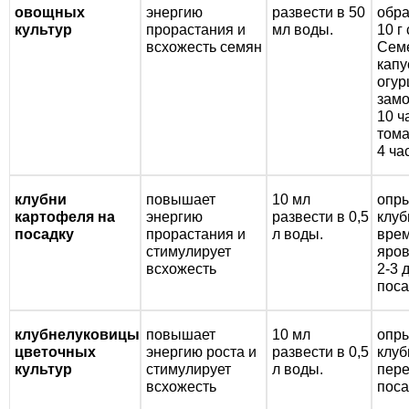
овощных
энергию
развести в 50
обра
Семена щавеля
культур
прорастания и
мл воды.
10 г
Купить семена - хиты продаж
всхожесть семян
Сем
капу
Элитные семена в банках
огур
Архив
замо
10 ч
том
4 ча
клубни
повышает
10 мл
опр
картофеля на
энергию
развести в 0,5
клуб
посадку
прорастания и
л воды.
вре
стимулирует
яров
всхожесть
2-3 
поса
клубнелуковицы
повышает
10 мл
опр
цветочных
энергию роста и
развести в 0,5
клуб
культур
стимулирует
л воды.
пер
всхожесть
поса