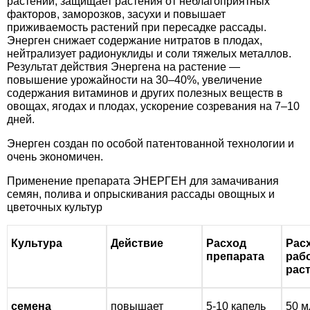
растений, защищает растения от неблагоприятных
Средства защиты от мух
Семена сидератов
факторов, заморозков, засухи и повышает
приживаемость растений при пересадке рассады.
Энерген снижает содержание нитратов в плодах,
Средства защиты от моли
Семена табака
нейтрализует радионуклиды и соли тяжелых металлов.
Результат действия Энергена на растение —
Средства защиты от капустницы
Семена томатов
повышение урожайности на 30–40%, увеличение
содержания витаминов и других полезных веществ в
овощах, ягодах и плодах, ускорение созревания на 7–10
Средства защиты от кротов
Семена газонной травы
дней.
Энерген создан по особой патентованной технологии и
Средства защиты от грызунов
Семена тыквы, патиссона
очень экономичен.
Применение препарата ЭНЕРГЕН для замачивания
Препараты для септиков, выгребных ям и
Семена укропа
семян, полива и опрыскивания рассады овощных и
дачных туалетов, биодеструкторы
цветочных культур
Семена фасоли
Хозяйственные товары
Культура
Действие
Расход
Рас
Семена цветов
препарата
раб
рас
Средства защиты растений
Семена шпината
Лидеры продаж
семена
повышает
5-10 капель
50 м