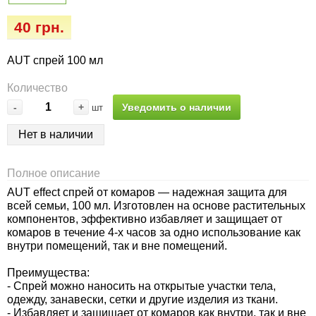
Семена огурцов
Удобрения
Удобрения «Сударушка», «Рязаночка»
40 грн.
Семена перца
Опрыскиватели
Удобрения «Чистый лист» кристаллические
AUT спрей 100 мл
100 г
Семена петрушки
Горшки для цветов, кашпо
Количество
Удобрения «Чистый лист» кристаллические
-
+
Уведомить о наличии
шт
Семена пряных трав
Перчатки
300 г
Нет в наличии
Семена редиса
Тенты
Удобрения «Чистый лист» в палочках
Полное описание
Семена редьки
Средства защиты от колорадского жука
AUT effect спрей от комаров — надежная защита для
Удобрения «Чистый лист» Успех
всей семьи, 100 мл. Изготовлен на основе растительных
Семена салата
Средства защиты от тараканов, прусаков,
компонентов, эффективно избавляет и защищает от
комаров в течение 4-х часов за одно использование как
клопов, блох, домашних и садовых муравьев
внутри помещений, так и вне помещений.
Семена свеклы
Средства защиты от комаров, москитов,
Преимущества:
- Спрей можно наносить на открытые участки тела,
клещей, ос, мошек, слепней
Семена сельдерея
одежду, занавески, сетки и другие изделия из ткани.
- Избавляет и защищает от комаров как внутри, так и вне