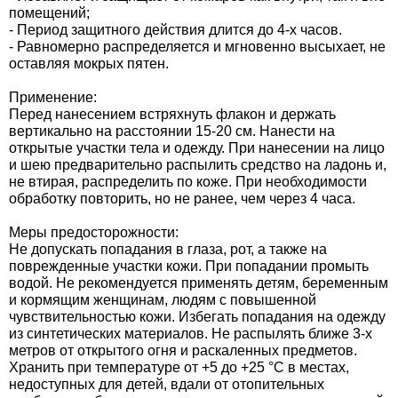
Средства защиты от мух
Семена сидератов
помещений;
- Период защитного действия длится до 4-х часов.
- Равномерно распределяется и мгновенно высыхает, не
Средства защиты от моли
Семена табака
оставляя мокрых пятен.
Применение:
Средства защиты от капустницы
Семена томатов
Перед нанесением встряхнуть флакон и держать
вертикально на расстоянии 15-20 см. Нанести на
Средства защиты от кротов
Семена газонной травы
открытые участки тела и одежду. При нанесении на лицо
и шею предварительно распылить средство на ладонь и,
не втирая, распределить по коже. При необходимости
Средства защиты от грызунов
Семена тыквы, патиссона
обработку повторить, но не ранее, чем через 4 часа.
Меры предосторожности:
Препараты для септиков, выгребных ям и
Семена укропа
Не допускать попадания в глаза, рот, а также на
дачных туалетов, биодеструкторы
поврежденные участки кожи. При попадании промыть
Семена фасоли
водой. Не рекомендуется применять детям, беременным
и кормящим женщинам, людям с повышенной
Хозяйственные товары
чувствительностью кожи. Избегать попадания на одежду
Семена цветов
из синтетических материалов. Не распылять ближе 3-х
Средства защиты растений
метров от открытого огня и раскаленных предметов.
Хранить при температуре от +5 до +25 °C в местах,
Семена шпината
недоступных для детей, вдали от отопительных
Лидеры продаж