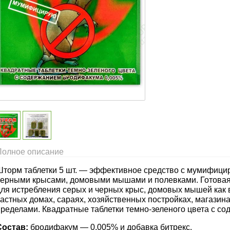
Полное описание
Шторм таблетки 5 шт. — эффективное средство с мумифиц
черными крысами, домовыми мышами и полевками. Готовая 
для истребления серых и черных крыс, домовых мышей как 
астных домах, сараях, хозяйственных постройках, магазинах,
пределами. Квадратные таблетки темно-зеленого цвета с с
Состав:
бродифакум — 0,005% и добавка битрекс.