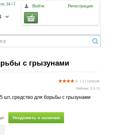
е: 24 / 7
Войти
Регистрация
3
орьбы с грызунами
( 1 )
голосов
Рейтинг:
3.3
/
5
5 шт, средство для борьбы с грызунами
Уведомить о наличии
шт