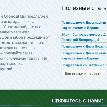
Полезные стать
 и Огород
! Мы предлагаем
 и огорода
, включая
Поздравляем с Днем памяти 
. У нас вы найдете все
над нацизмом в Европе!
вашего зеленого
14 октября поздравляем с 
ьшой выбор продукции
от
Пресвятой Богородицы!
ежность
каждого товара.
Поздравляем с Днем Незави
ния
для постоянных
 получайте заказ
Поздравляем с Днем памяти 
на популярные товары. Не
над нацизмом в Европе!
род вместе с
Поздравляем со Светлым пр
купок!
Все статьи и новости
Свяжитесь с нами: