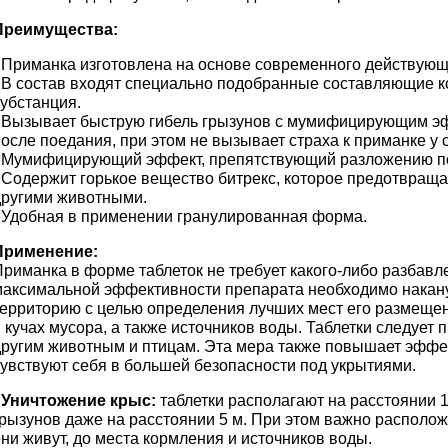
Преимущества:
- Приманка изготовлена на основе современного действующ
- В состав входят специально подобранные составляющие 
субстанция.
- Вызывает быструю гибель грызунов с мумифицирующим эфф
осле поедания, при этом не вызывает страха к приманке у 
- Мумифицирующий эффект, препятствующий разложению п
- Содержит горькое вещество битрекс, которое предотвраща
другими животными.
- Удобная в применении гранулированная форма.
Применение:
Приманка в форме таблеток не требует какого-либо разбав
максимальной эффективности препарата необходимо накану
территорию с целью определения лучших мест его размещени
 кучах мусора, а также источников воды. Таблетки следует 
другим животным и птицам. Эта мера также повышает эффек
чувствуют себя в большей безопасности под укрытиями.
-
Уничтожение крыс:
таблетки располагают на расстоянии 1
рызунов даже на расстоянии 5 м. При этом важно расположит
ни живут, до места кормления и источников воды.