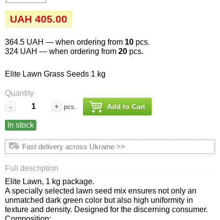
Семена огурцов
Удобрения
Удобрения «Сударушка», «Рязаночка»
UAH 405.00
Семена перца
Опрыскиватели
Удобрения «Чистый лист» кристаллические
364.5 UAH
— when ordering from
10
pcs.
100 г
Семена петрушки
Горшки для цветов, кашпо
324 UAH
— when ordering from
20
pcs.
Удобрения «Чистый лист» кристаллические
Elite Lawn Grass Seeds 1 kg
Семена пряных трав
Перчатки
300 г
Quantity
Семена редиса
Тенты
-
+
Add to Cart
pcs.
Удобрения «Чистый лист» в палочках
In stock
Семена редьки
Средства защиты от колорадского жука
Удобрения «Чистый лист» Успех
Fast delivery across Ukraine >>
Семена салата
Средства защиты от тараканов, прусаков,
клопов, блох, домашних и садовых муравьев
Full description
Семена свеклы
Elite Lawn, 1 kg package.
Средства защиты от комаров, москитов,
A specially selected lawn seed mix ensures not only an
клещей, ос, мошек, слепней
unmatched dark green color but also high uniformity in
Семена сельдерея
texture and density. Designed for the discerning consumer.
Composition: