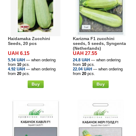
Haidamaka Zucchini
Karizma F1 zucchini
Seeds, 20 pcs
seeds, 5 seeds, Syngenta
(Netherlands)
UAH 6.15
UAH 27.55
5.54 UAH
— when ordering
24.8 UAH
— when ordering
from
10
pcs.
from
10
pcs.
4.92 UAH
— when ordering
22.04 UAH
— when ordering
from
20
pcs.
from
20
pcs.
Buy
Buy