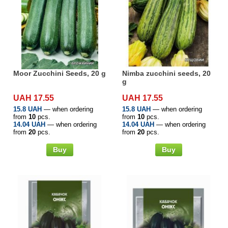
Moor Zucchini Seeds, 20 g
Nimba zucchini seeds, 20
g
UAH 17.55
UAH 17.55
15.8 UAH
— when ordering
15.8 UAH
— when ordering
from
10
pcs.
from
10
pcs.
14.04 UAH
— when ordering
14.04 UAH
— when ordering
from
20
pcs.
from
20
pcs.
Buy
Buy