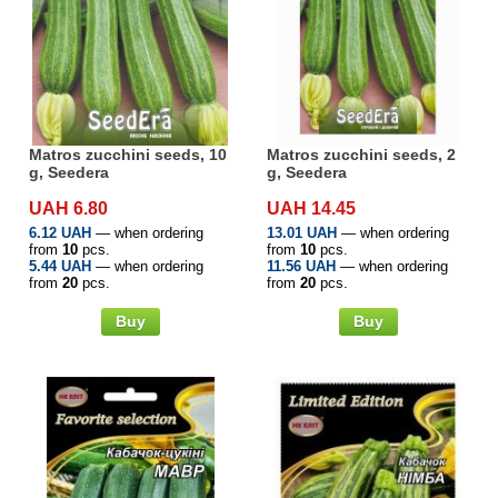
Matros zucchini seeds, 10
Matros zucchini seeds, 2
g, Seedera
g, Seedera
UAH 6.80
UAH 14.45
6.12 UAH
— when ordering
13.01 UAH
— when ordering
from
10
pcs.
from
10
pcs.
5.44 UAH
— when ordering
11.56 UAH
— when ordering
from
20
pcs.
from
20
pcs.
Buy
Buy