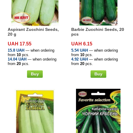
Средства защиты от мух
Семена сидератов
Средства защиты от моли
Семена табака
Aspirant Zucchini Seeds,
Barbie Zucchini Seeds, 20
Средства защиты от капустницы
Семена томатов
20 g
pcs
UAH 17.55
UAH 6.15
Средства защиты от кротов
Семена газонной травы
15.8 UAH
— when ordering
5.54 UAH
— when ordering
from
10
pcs.
from
10
pcs.
14.04 UAH
— when ordering
4.92 UAH
— when ordering
Средства защиты от грызунов
from
20
pcs.
from
20
pcs.
Семена тыквы, патиссона
Buy
Buy
Препараты для септиков, выгребных ям и
Семена укропа
дачных туалетов, биодеструкторы
Семена фасоли
Хозяйственные товары
Семена цветов
Средства защиты растений
Семена шпината
Лидеры продаж