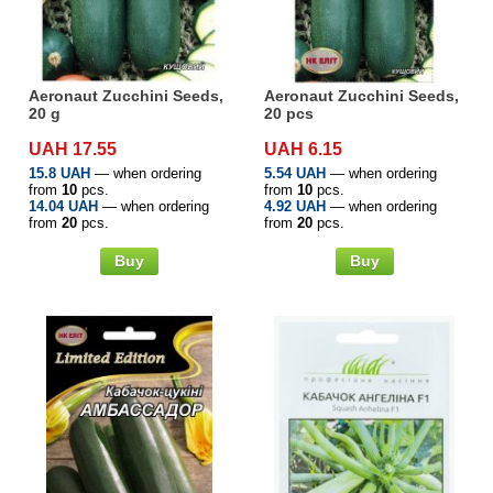
упаковке
Удобрения «Кемира Люкс»
Семена капусты
Гербициды
Внесение удобрений
Семена капусты в профессиональной
Минеральные удобрения
упаковке
Aeronaut Zucchini Seeds,
Aeronaut Zucchini Seeds,
Семена картофеля
Фунгициды
Семена Профессиональная Упаковка
20 g
20 pcs
Удобрения на основе гуматов
Голландия
Семена перца в профессиональной
UAH 17.55
UAH 6.15
Семена клубники
Стимуляторы роста растений
упаковке
15.8 UAH
— when ordering
5.54 UAH
— when ordering
Удобрения «Квантум»
Удобрения «Реаком»
from
10
pcs.
from
10
pcs.
14.04 UAH
— when ordering
4.92 UAH
— when ordering
Семена крупная фасовка
Биозащита растений
from
20
pcs.
from
20
pcs.
Семена моркови в профессиональной
Удобрения «Стимул»
упаковке
Buy
Buy
Семена кукурузы
Протравители
Средства по уходу за растениями «Чистый
Семена свеклы в профессиональной
лист»
Семена лука
Полиэтиленовая пленка
упаковке
Удобрения «Чистый лист» кристаллические
Семена микрозелени
Прилипатели
Семена редиса в профессиональной
20 г
упаковке
Семена моркови
Универсальные средства защиты
Удобрения «Авангард»