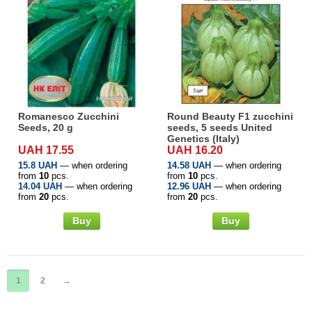
Romanesco Zucchini
Round Beauty F1 zucchini
Seeds, 20 g
seeds, 5 seeds United
Genetics (Italy)
UAH 17.55
UAH 16.20
15.8 UAH
— when ordering
14.58 UAH
— when ordering
from
10
pcs.
from
10
pcs.
14.04 UAH
— when ordering
12.96 UAH
— when ordering
from
20
pcs.
from
20
pcs.
Buy
Buy
1
2
→