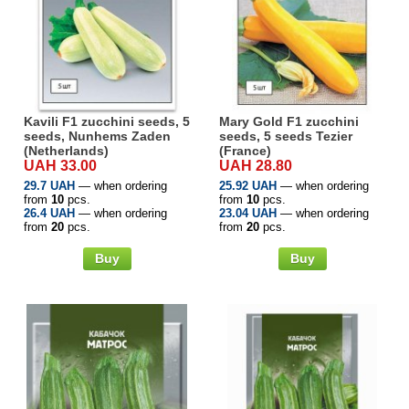
Kavili F1 zucchini seeds, 5
Mary Gold F1 zucchini
seeds, Nunhems Zaden
seeds, 5 seeds Tezier
(Netherlands)
(France)
UAH 33.00
UAH 28.80
29.7 UAH
— when ordering
25.92 UAH
— when ordering
from
10
pcs.
from
10
pcs.
26.4 UAH
— when ordering
23.04 UAH
— when ordering
from
20
pcs.
from
20
pcs.
Buy
Buy