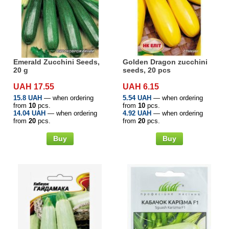
Emerald Zucchini Seeds,
Golden Dragon zucchini
20 g
seeds, 20 pcs
UAH 17.55
UAH 6.15
15.8 UAH
— when ordering
5.54 UAH
— when ordering
from
10
pcs.
from
10
pcs.
14.04 UAH
— when ordering
4.92 UAH
— when ordering
from
20
pcs.
from
20
pcs.
Buy
Buy