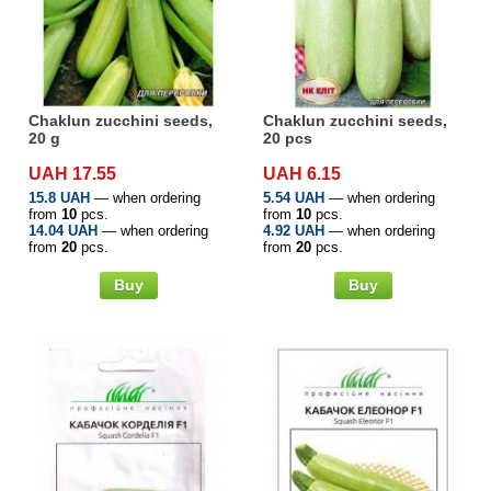
Chaklun zucchini seeds,
Chaklun zucchini seeds,
20 g
20 pcs
UAH 17.55
UAH 6.15
15.8 UAH
— when ordering
5.54 UAH
— when ordering
from
10
pcs.
from
10
pcs.
14.04 UAH
— when ordering
4.92 UAH
— when ordering
from
20
pcs.
from
20
pcs.
Buy
Buy