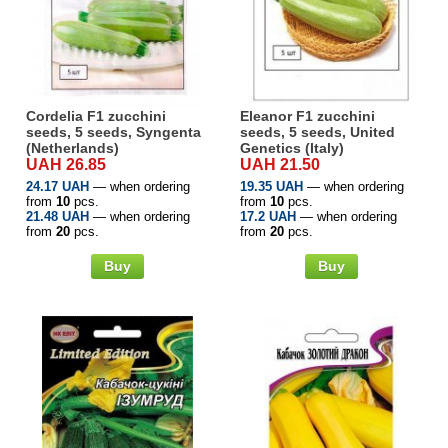
Cordelia F1 zucchini
Eleanor F1 zucchini
seeds, 5 seeds, Syngenta
seeds, 5 seeds, United
(Netherlands)
Genetics (Italy)
UAH 26.85
UAH 21.50
24.17 UAH
— when ordering
19.35 UAH
— when ordering
from
10
pcs.
from
10
pcs.
21.48 UAH
— when ordering
17.2 UAH
— when ordering
from
20
pcs.
from
20
pcs.
Buy
Buy