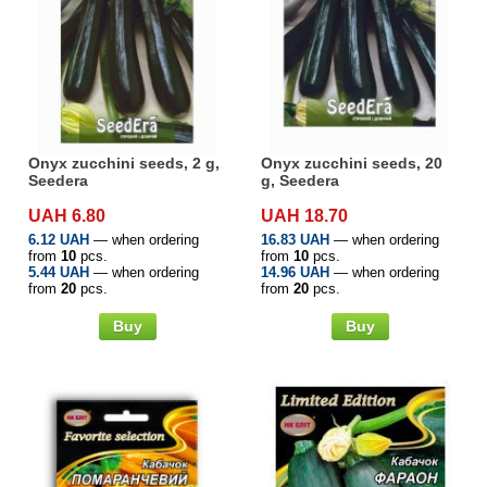
Onyx zucchini seeds, 2 g,
Onyx zucchini seeds, 20
Seedera
g, Seedera
UAH 6.80
UAH 18.70
6.12 UAH
— when ordering
16.83 UAH
— when ordering
from
10
pcs.
from
10
pcs.
5.44 UAH
— when ordering
14.96 UAH
— when ordering
from
20
pcs.
from
20
pcs.
Buy
Buy