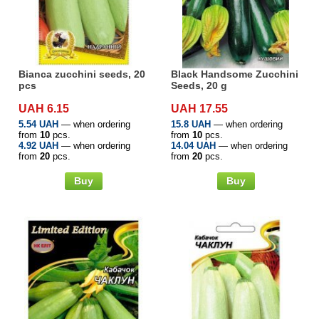
Семена щавеля
Купить семена - хиты продаж
Элитные семена в банках
Архив
Bianca zucchini seeds, 20
Black Handsome Zucchini
pcs
Seeds, 20 g
UAH 6.15
UAH 17.55
5.54 UAH
— when ordering
15.8 UAH
— when ordering
from
10
pcs.
from
10
pcs.
4.92 UAH
— when ordering
14.04 UAH
— when ordering
from
20
pcs.
from
20
pcs.
Buy
Buy