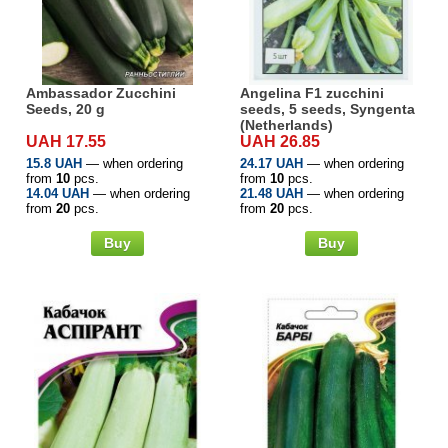
Семена огурцов
Удобрения
Удобрения «Сударушка», «Рязаночка»
Семена перца
Опрыскиватели
Удобрения «Чистый лист» кристаллические
Ambassador Zucchini
Angelina F1 zucchini
100 г
Семена петрушки
Горшки для цветов, кашпо
Seeds, 20 g
seeds, 5 seeds, Syngenta
(Netherlands)
UAH 17.55
UAH 26.85
Удобрения «Чистый лист» кристаллические
Семена пряных трав
Перчатки
15.8 UAH
— when ordering
24.17 UAH
— when ordering
300 г
from
10
pcs.
from
10
pcs.
14.04 UAH
— when ordering
21.48 UAH
— when ordering
Семена редиса
Тенты
from
20
pcs.
from
20
pcs.
Удобрения «Чистый лист» в палочках
Buy
Buy
Семена редьки
Средства защиты от колорадского жука
Удобрения «Чистый лист» Успех
Семена салата
Средства защиты от тараканов, прусаков,
клопов, блох, домашних и садовых муравьев
Семена свеклы
Средства защиты от комаров, москитов,
клещей, ос, мошек, слепней
Семена сельдерея