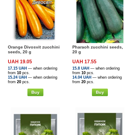
Orange Divosvit zucchini
Pharaoh zucchini seeds,
seeds, 20 g
20 g
UAH 19.05
UAH 17.55
17.15 UAH
— when ordering
15.8 UAH
— when ordering
from
10
pcs.
from
10
pcs.
15.24 UAH
— when ordering
14.04 UAH
— when ordering
from
20
pcs.
from
20
pcs.
Buy
Buy