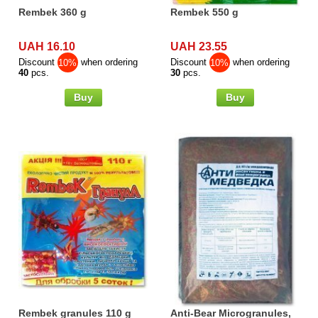
Rembek 360 g
Rembek 550 g
Семена щавеля
Купить семена - хиты продаж
UAH 16.10
UAH 23.55
Элитные семена в банках
Discount
10%
when ordering
Discount
10%
when ordering
Архив
40
pcs.
30
pcs.
Buy
Buy
Rembek granules 110 g
Anti-Bear Microgranules,