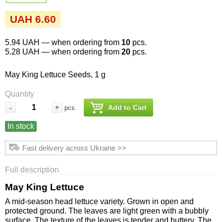
Семена огурцов
Удобрения
Удобрения «Сударушка», «Рязаночка»
UAH 6.60
Семена перца
Опрыскиватели
Удобрения «Чистый лист» кристаллические
5.94 UAH
— when ordering from
10
pcs.
100 г
Семена петрушки
Горшки для цветов, кашпо
5.28 UAH
— when ordering from
20
pcs.
Удобрения «Чистый лист» кристаллические
May King Lettuce Seeds, 1 g
Семена пряных трав
Перчатки
300 г
Quantity
Семена редиса
Тенты
-
+
Add to Cart
pcs.
Удобрения «Чистый лист» в палочках
In stock
Семена редьки
Средства защиты от колорадского жука
Удобрения «Чистый лист» Успех
Fast delivery across Ukraine >>
Семена салата
Средства защиты от тараканов, прусаков,
клопов, блох, домашних и садовых муравьев
Full description
Семена свеклы
May King Lettuce
Средства защиты от комаров, москитов,
клещей, ос, мошек, слепней
A mid-season head lettuce variety. Grown in open and
Семена сельдерея
protected ground. The leaves are light green with a bubbly
surface. The texture of the leaves is tender and buttery. The