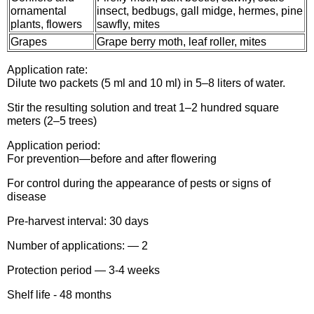
ornamental
insect, bedbugs, gall midge, hermes, pine
Семена щавеля
plants, flowers
sawfly, mites
Купить семена - хиты продаж
Grapes
Grape berry moth, leaf roller, mites
Элитные семена в банках
Архив
Application rate:
Dilute two packets (5 ml and 10 ml) in 5–8 liters of water.
Stir the resulting solution and treat 1–2 hundred square
meters (2–5 trees)
Application period:
For prevention—before and after flowering
For control during the appearance of pests or signs of
disease
Pre-harvest interval: 30 days
Number of applications: — 2
Protection period — 3-4 weeks
Shelf life - 48 months