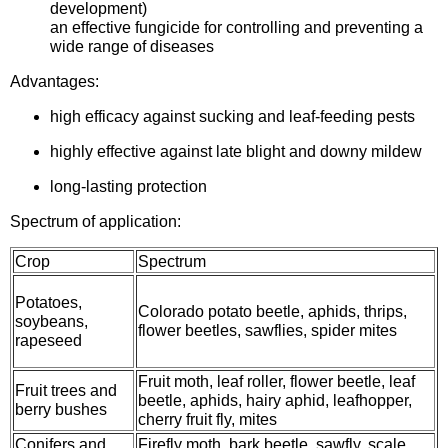
Средства защиты от мух
development)
Семена сидератов
an effective fungicide for controlling and preventing a
wide range of diseases
Средства защиты от моли
Семена табака
Advantages:
Средства защиты от капустницы
Семена томатов
high efficacy against sucking and leaf-feeding pests
highly effective against late blight and downy mildew
Средства защиты от кротов
Семена газонной травы
long-lasting protection
Средства защиты от грызунов
Семена тыквы, патиссона
Spectrum of application:
Crop
Spectrum
Препараты для септиков, выгребных ям и
Семена укропа
дачных туалетов, биодеструкторы
Potatoes,
Colorado potato beetle, aphids, thrips,
Семена фасоли
soybeans,
flower beetles, sawflies, spider mites
Хозяйственные товары
rapeseed
Семена цветов
Fruit moth, leaf roller, flower beetle, leaf
Средства защиты растений
Fruit trees and
beetle, aphids, hairy aphid, leafhopper,
berry bushes
Семена шпината
cherry fruit fly, mites
Лидеры продаж
Conifers and
Firefly moth, bark beetle, sawfly, scale