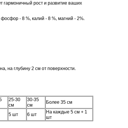
ет гармоничный
рост
и развитие ваших
, фосфор - 8 %, калий - 8 %, магний - 2%.
на, на глубину 2 см от поверхности.
5
25-30
30-35
Более 35 см
см
см
На каждые 5 см + 1
5 шт
6 шт
шт