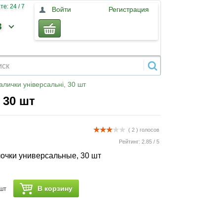
е: 24 / 7
Войти
Регистрация
3
алички універсальні, 30 шт
 30 шт
( 2 )
голосов
Рейтинг:
2.85
/
5
очки универсальные, 30 шт
В корзину
шт