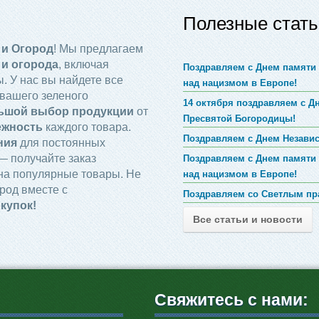
Полезные стать
 и Огород
! Мы предлагаем
 и огорода
, включая
Поздравляем с Днем памяти 
. У нас вы найдете все
над нацизмом в Европе!
вашего зеленого
14 октября поздравляем с 
ьшой выбор продукции
от
Пресвятой Богородицы!
ежность
каждого товара.
Поздравляем с Днем Незави
ния
для постоянных
 получайте заказ
Поздравляем с Днем памяти 
на популярные товары. Не
над нацизмом в Европе!
род вместе с
Поздравляем со Светлым пр
купок!
Все статьи и новости
Свяжитесь с нами: