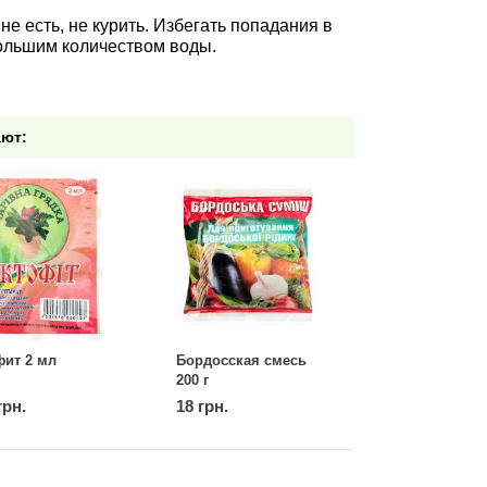
не есть, не курить. Избегать попадания в
большим количеством воды.
ают:
фит 2 мл
Бордосская смесь
200 г
грн.
18 грн.