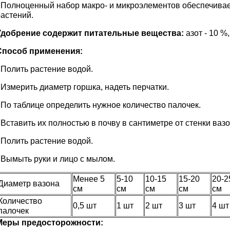
-
Полноценный набор макро- и микроэлементов обеспечива
растений.
Удобрение содержит питательные вещества:
азот - 10 %
Способ применения:
 Полить растение водой.
 Измерить диаметр горшка, надеть перчатки.
 По таблице определить нужное количество палочек.
 Вставить их полностью в почву в сантиметре от стенки вазо
 Полить растение водой.
 Вымыть руки и лицо с мылом.
Менее 5
5-10
10-15
15-20
20-2
Диаметр вазона
см
см
см
см
см
Количество
0,5 шт
1 шт
2 шт
3 шт
4 шт
палочек
Меры предосторожности: