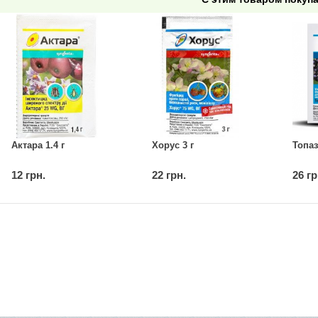
Актара 1.4 г
Хорус 3 г
Топаз
12 грн.
22 грн.
26 гр