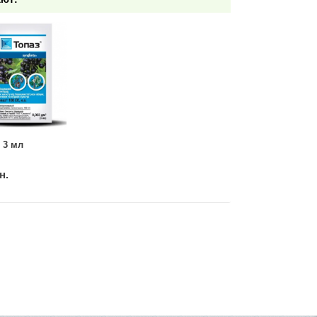
 3 мл
н.