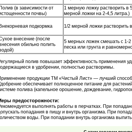
Полив (в зависимости от
1 мерную ложку растворить в 5
истощенности почвы)
мерной ложки на 2-4,5 литра.)
Внекорневая подкормка
1/2 мерной ложки растворить в
Сухое внесение (после
5 мерных ложек смешать с 1-2 
внесения обильно полить
песка или грунта и равномерн
водой)
Регулярный полив повышает эффективность применения уд
содержащиеся в удобрении, полностью растворимы.
Применение продукции ТМ «Чистый Лист» — лучший способ
Удобрение обеспечивает полноценное питание для растений
истеме полива (капельное орошение, дождевание, гидропони
Меры предосторожности:
Рекомендуется выполнять работы в перчатках. При попадан
допускать попадания в пищу и внутрь организма. При попа
количеством воды. При попадании внутрь организма выпить 
С этим товаром покуп