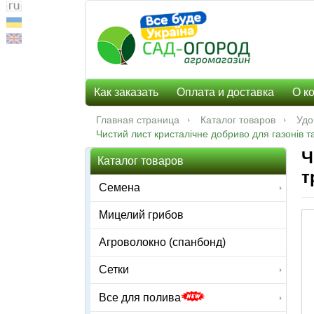
Как заказать
Оплата и доставка
О к
Главная страница
Каталог товаров
Удо
Чистий лист кристалічне добриво для газонів та
Ч
Каталог товаров
т
Семена
Мицелий грибов
Агроволокно (спанбонд)
Сетки
Все для полива