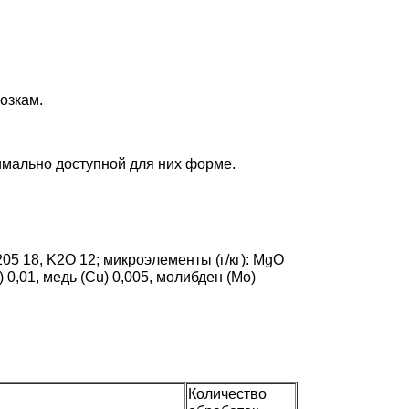
озкам.
имально доступной для них форме.
05 18, K2O 12; микроэлементы (г/кг): MgO
n) 0,01, медь (Cu) 0,005, молибден (Mo)
Количество