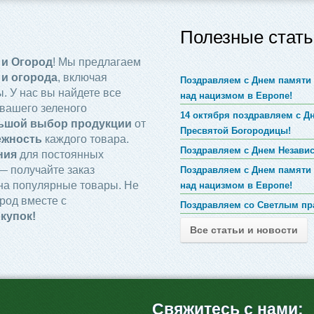
Полезные стать
 и Огород
! Мы предлагаем
 и огорода
, включая
Поздравляем с Днем памяти 
. У нас вы найдете все
над нацизмом в Европе!
вашего зеленого
14 октября поздравляем с 
ьшой выбор продукции
от
Пресвятой Богородицы!
ежность
каждого товара.
Поздравляем с Днем Незави
ния
для постоянных
 получайте заказ
Поздравляем с Днем памяти 
на популярные товары. Не
над нацизмом в Европе!
род вместе с
Поздравляем со Светлым пр
купок!
Все статьи и новости
Свяжитесь с нами: