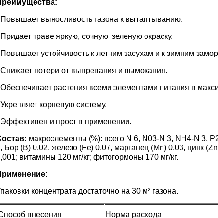
Преимущества:
- Повышает выносливость газона к вытаптыванию.
 Придает траве яркую, сочную, зеленую окраску.
 Повышает устойчивость к летним засухам и к зимним замор
- Снижает потери от выпревания и вымокания.
- Обеспечивает растения всеми элементами питания в макс
 Укрепляет корневую систему.
- Эффективен и прост в применении.
Состав:
макроэлементы (%): всего N 6, N03-N 3, NH4-N 3, P2
, Бор (B) 0,02, железо (Fe) 0,07, марганец (Mn) 0,03, цинк (Z
,001; витамины 120 мг/кг; фитогормоны 170 мг/кг.
Применение:
паковки концентрата достаточно на 30 м² газона.
Способ внесения
Норма расхода