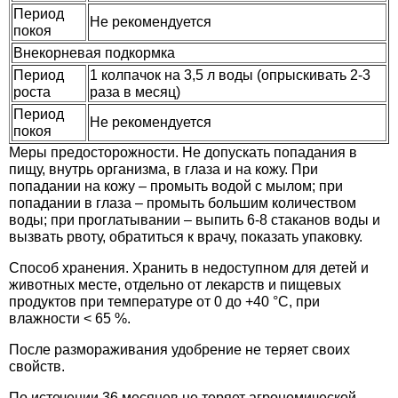
Период
Семена щавеля
Не рекомендуется
покоя
Купить семена - хиты продаж
Внекорневая подкормка
Элитные семена в банках
Период
1 колпачок на 3,5 л воды (опрыскивать 2-3
Архив
роста
раза в месяц)
Период
Не рекомендуется
покоя
Меры предосторожности. Не допускать попадания в
пищу, внутрь организма, в глаза и на кожу. При
попадании на кожу – промыть водой с мылом; при
попадании в глаза – промыть большим количеством
воды; при проглатывании – выпить 6-8 стаканов воды и
вызвать рвоту, обратиться к врачу, показать упаковку.
Способ хранения. Хранить в недоступном для детей и
животных месте, отдельно от лекарств и пищевых
продуктов при температуре от 0 до +40 °С, при
влажности < 65 %.
После размораживания удобрение не теряет своих
свойств.
По истечении 36 месяцев не теряет агрономической