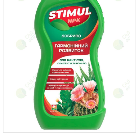
упаковке
Удобрения «Кемира Люкс»
Семена капусты
Гербициды
Внесение удобрений
Семена капусты в профессиональной
Минеральные удобрения
упаковке
Семена картофеля
Фунгициды
Семена Профессиональная Упаковка
Удобрения на основе гуматов
Голландия
Семена перца в профессиональной
Семена клубники
Стимуляторы роста растений
упаковке
Удобрения «Квантум»
Удобрения «Реаком»
Семена крупная фасовка
Биозащита растений
Семена моркови в профессиональной
Удобрения «Стимул»
упаковке
Семена кукурузы
Протравители
Средства по уходу за растениями «Чистый
Семена свеклы в профессиональной
лист»
Семена лука
Полиэтиленовая пленка
упаковке
Удобрения «Чистый лист» кристаллические
Семена микрозелени
Прилипатели
Семена редиса в профессиональной
20 г
упаковке
Семена моркови
Универсальные средства защиты
Удобрения «Авангард»