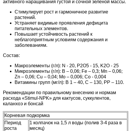
активного наращивания густой и сочной зеленой массы.
Средства защиты от мух
Семена сидератов
Стимулирует рост и гармоничное развитие
Средства защиты от моли
растений.
Семена табака
Устраняет видимые проявления дефицита
питательных элементов.
Средства защиты от капустницы
Семена томатов
Повышает устойчивость растений к
неблагоприятным условиям содержания и
заболеваниям.
Средства защиты от кротов
Семена газонной травы
Состав:
Средства защиты от грызунов
Семена тыквы, патиссона
Макроэлементы (г/л): N - 20, P2О5 - 15, K2О - 25
Микроэлементы (г/л): B – 0,06; Fe – 0,3; Mn – 0,06;
Zn – 0,06; Cu – 0,04; Mo – 0,006; Co - 0,004
Препараты для септиков, выгребных ям и
Семена укропа
Витамины групп (мг/л): B 1 – 40, C – 130, PP – 110.
дачных туалетов, биодеструкторы
Рекомендации по правильному внесению и нормам
Семена фасоли
расхода «Stimul-NPK» для кактусов, суккулентов,
Хозяйственные товары
каланхоэ и бонсай
Семена цветов
Средства защиты растений
Корневая подкормка
Семена шпината
Период
1 колпачок на 1,5 л воды (полив 3-4 раза в
роста
месяц)
Лидеры продаж