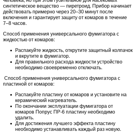
человека, но при этом губительное для насекомых
Средства защиты от мух
Семена сидератов
синтетическое вещество — пиретроид. Прибор начинает
действовать примерно через 20–30 минут после
включения и гарантирует защиту от комаров в течение
Средства защиты от моли
Семена табака
7–8 часов.
Средства защиты от капустницы
Способ применения универсального фумигатора с
Семена томатов
жидкостью от комаров:
Средства защиты от кротов
Семена газонной травы
Распакуйте жидкость, открутите защитный колпачок
и вкрутите в фумигатор.
Для правильного расхода жидкости устройство
Средства защиты от грызунов
Семена тыквы, патиссона
необходимо своевременно отключать.
Способ применения универсального фумигатора с
Препараты для септиков, выгребных ям и
Семена укропа
пластиной от комаров:
дачных туалетов, биодеструкторы
Распакуйте пластину от комаров и установите на
Семена фасоли
керамический нагреватель.
Хозяйственные товары
По окончании эксплуатации фумигатора от
комаров Попрус ПР-6 пластину необходимо
Семена цветов
удалить.
Средства защиты растений
Для достижения лучшего эффекта пластину
Семена шпината
необходимо устанавливать каждый раз новую.
Лидеры продаж