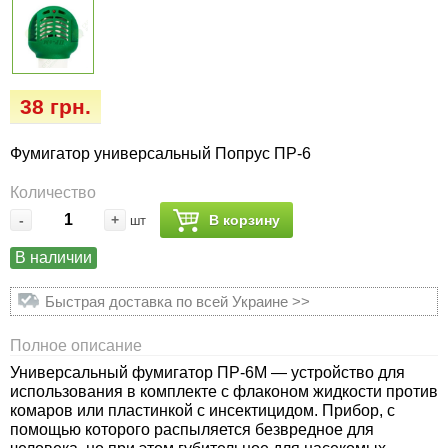
Семена огурцов
Удобрения
Удобрения «Сударушка», «Рязаночка»
Семена перца
Опрыскиватели
Удобрения «Чистый лист» кристаллические
100 г
Семена петрушки
Горшки для цветов, кашпо
38 грн.
Удобрения «Чистый лист» кристаллические
Фумигатор универсальный Попрус ПР-6
Семена пряных трав
Перчатки
300 г
Количество
Семена редиса
Тенты
-
+
В корзину
шт
Удобрения «Чистый лист» в палочках
Семена редьки
Средства защиты от колорадского жука
В наличии
Удобрения «Чистый лист» Успех
Быстрая доставка по всей Украине >>
Семена салата
Средства защиты от тараканов, прусаков,
клопов, блох, домашних и садовых муравьев
Полное описание
Семена свеклы
Универсальный фумигатор ПР-6М — устройство для
Средства защиты от комаров, москитов,
использования в комплекте с флаконом жидкости против
клещей, ос, мошек, слепней
Семена сельдерея
комаров или пластинкой с инсектицидом. Прибор, с
помощью которого распыляется безвредное для