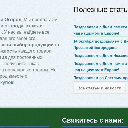
Полезные стать
 и Огород
! Мы предлагаем
 и огорода
, включая
Поздравляем с Днем памяти 
. У нас вы найдете все
над нацизмом в Европе!
вашего зеленого
14 октября поздравляем с 
ьшой выбор продукции
от
Пресвятой Богородицы!
ежность
каждого товара.
Поздравляем с Днем Незави
ния
для постоянных
 получайте заказ
Поздравляем с Днем памяти 
на популярные товары. Не
над нацизмом в Европе!
род вместе с
Поздравляем со Светлым пр
купок!
Все статьи и новости
Свяжитесь с нами: