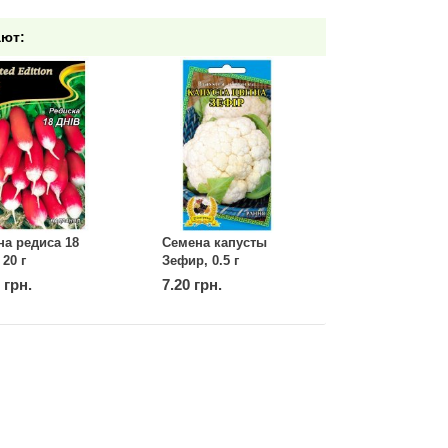
ают:
а редиса 18
Семена капусты
 20 г
Зефир, 0.5 г
 грн.
7.20 грн.