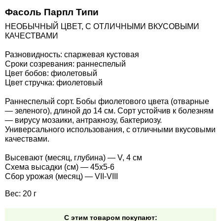
Средства защиты от мух
Семена сидератов
Фасоль Парпл Типи
НЕОБЫЧНЫЙ ЦВЕТ, С ОТЛИЧНЫМИ ВКУСОВЫМИ
Средства защиты от моли
Семена табака
КАЧЕСТВАМИ
Средства защиты от капустницы
Разновидность: спаржевая кустовая
Семена томатов
Сроки созревания: раннеспелый
Цвет бобов: фиолетовый
Средства защиты от кротов
Семена газонной травы
Цвет стручка: фиолетовый
Раннеспелый сорт. Бобы фиолетового цвета (отварные
Средства защиты от грызунов
Семена тыквы, патиссона
— зеленого), длиной до 14 см. Сорт устойчив к болезням
— вирусу мозаики, антракнозу, бактериозу.
Универсального использования, с отличными вкусовыми
Препараты для септиков, выгребных ям и
Семена укропа
качествами.
дачных туалетов, биодеструкторы
Семена фасоли
Высевают (месяц, глубина) — V, 4 см
Хозяйственные товары
Схема высадки (см) — 45х5-6
Сбор урожая (месяц) — VII-VIIІ
Семена цветов
Средства защиты растений
Вес: 20 г
Семена шпината
Лидеры продаж
С этим товаром покупают: