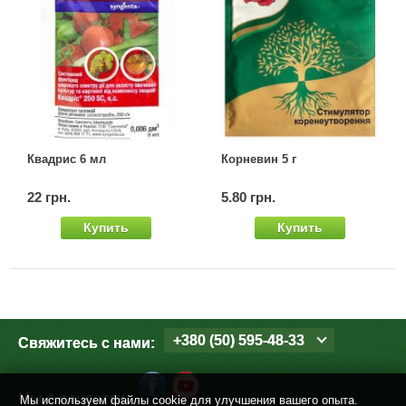
Квадрис 6 мл
Корневин 5 г
22 грн.
5.80 грн.
Купить
Купить
+380 (50) 595-48-33
Свяжитесь с нами:
Мы в соцсетях
Мы используем файлы cookie для улучшения вашего опыта.