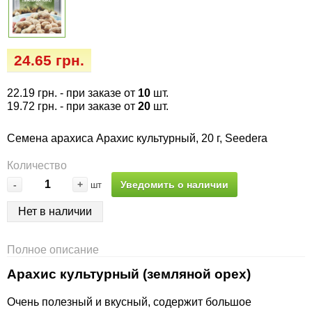
Семена огурцов
Удобрения
Удобрения «Сударушка», «Рязаночка»
Семена перца
Опрыскиватели
Удобрения «Чистый лист» кристаллические
24.65 грн.
100 г
Семена петрушки
Горшки для цветов, кашпо
22.19 грн.
- при заказе от
10
шт.
Удобрения «Чистый лист» кристаллические
19.72 грн.
- при заказе от
20
шт.
Семена пряных трав
Перчатки
300 г
Семена арахиса Арахис культурный, 20 г, Seedera
Семена редиса
Тенты
Удобрения «Чистый лист» в палочках
Количество
Семена редьки
Средства защиты от колорадского жука
-
+
Уведомить о наличии
шт
Удобрения «Чистый лист» Успех
Нет в наличии
Семена салата
Средства защиты от тараканов, прусаков,
клопов, блох, домашних и садовых муравьев
Семена свеклы
Полное описание
Средства защиты от комаров, москитов,
Арахис культурный (земляной орех)
клещей, ос, мошек, слепней
Семена сельдерея
Очень полезный и вкусный, содержит большое