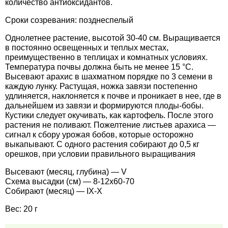
количество антиоксидантов.
Средства защиты от мух
Семена сидератов
Сроки созревания: позднеспелый
Средства защиты от моли
Семена табака
Однолетнее растение, высотой 30-40 см. Выращивается
в постоянно освещенных и теплых местах,
Средства защиты от капустницы
преимущественно в теплицах и комнатных условиях.
Семена томатов
Температура почвы должна быть не менее 15 °С.
Высевают арахис в шахматном порядке по 3 семени в
Средства защиты от кротов
Семена газонной травы
каждую лунку. Растущая, ножка завязи постепенно
удлиняется, наклоняется к почве и проникает в нее, где в
дальнейшем из завязи и формируются плоды-бобы.
Средства защиты от грызунов
Семена тыквы, патиссона
Кустики следует окучивать, как картофель. После этого
растения не поливают. Пожелтение листьев арахиса —
Препараты для септиков, выгребных ям и
сигнал к сбору урожая бобов, которые осторожно
Семена укропа
выкапывают. С одного растения собирают до 0,5 кг
дачных туалетов, биодеструкторы
орешков, при условии правильного выращивания
Семена фасоли
Высевают (месяц, глубина) — V
Хозяйственные товары
Схема высадки (см) — 8-12х60-70
Семена цветов
Собирают (месяц) — IX-X
Средства защиты растений
Вес: 20 г
Семена шпината
Лидеры продаж