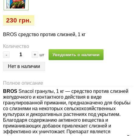
Семена огурцов
Удобрения
Удобрения «Сударушка», «Рязаночка»
Семена перца
Опрыскиватели
230 грн.
Удобрения «Чистый лист» кристаллические
100 г
Семена петрушки
Горшки для цветов, кашпо
BROS средство против слизней, 1 кг
Удобрения «Чистый лист» кристаллические
Количество
Семена пряных трав
Перчатки
300 г
-
+
Уведомить о наличии
шт
Семена редиса
Тенты
Нет в наличии
Удобрения «Чистый лист» в палочках
Семена редьки
Средства защиты от колорадского жука
Полное описание
Удобрения «Чистый лист» Успех
BROS
Snacol гранулы, 1 кг — средство против слизней
Семена салата
Средства защиты от тараканов, прусаков,
желудочного и контактного действия в виде
клопов, блох, домашних и садовых муравьев
гранулированной приманки, предназначено для борьбы
со слизнями на некоторых сельскохозяйственных
Семена свеклы
культурах и декоративных растениях под укрытием.
Средства защиты от комаров, москитов,
Благодаря содержанию активного вещества и
клещей, ос, мошек, слепней
Семена сельдерея
приманивающих добавок привлекает слизней и
эффективно их уничтожает. Препарат является