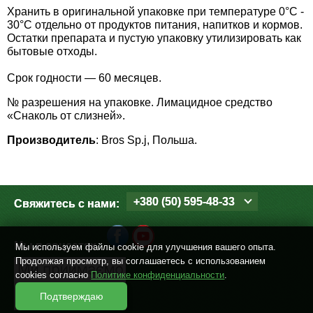
Хранить в оригинальной упаковке при температуре 0°С -
Семена щавеля
30°С отдельно от продуктов питания, напитков и кормов.
Купить семена - хиты продаж
Остатки препарата и пустую упаковку утилизировать как
бытовые отходы.
Элитные семена в банках
Архив
Срок годности — 60 месяцев.
№ разрешения на упаковке. Лимацидное средство
«Снаколь от слизней».
Производитель
: Bros Sp.j, Польша.
+380 (50) 595-48-33
Свяжитесь с нами:
Мы в соцсетях
Мы используем файлы cookie для улучшения вашего опыта.
Продолжая просмотр, вы соглашаетесь с использованием
cookies согласно
Политике конфиденциальности
.
Подтверждаю