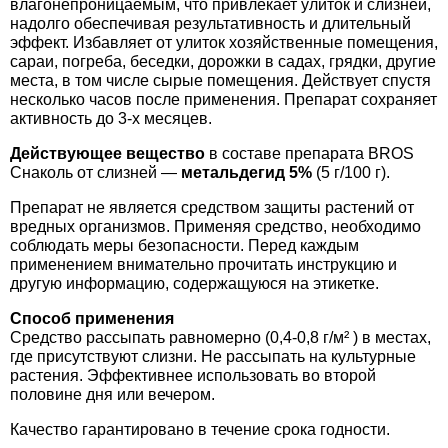
влагонепроницаемым, что привлекает улиток и слизней,
Средства защиты от мух
Семена сидератов
надолго обеспечивая результативность и длительный
эффект. Избавляет от улиток хозяйственные помещения,
Средства защиты от моли
сараи, погреба, беседки, дорожки в садах, грядки, другие
Семена табака
места, в том числе сырые помещения. Действует спустя
несколько часов после применения. Препарат сохраняет
Средства защиты от капустницы
Семена томатов
активность до 3-х месяцев.
Действующее вещество
в составе препарата BROS
Средства защиты от кротов
Семена газонной травы
Снаколь от слизней —
метальдегид 5%
(5 г/100 г).
Препарат не является средством защиты растений от
Средства защиты от грызунов
Семена тыквы, патиссона
вредных организмов. Применяя средство, необходимо
соблюдать меры безопасности. Перед каждым
Препараты для септиков, выгребных ям и
применением внимательно прочитать инструкцию и
Семена укропа
другую информацию, содержащуюся на этикетке.
дачных туалетов, биодеструкторы
Семена фасоли
Способ применения
Средство рассыпать равномерно (0,4-0,8 г/м² ) в местах,
Хозяйственные товары
где присутствуют слизни. Не рассыпать на культурные
Семена цветов
растения. Эффективнее использовать во второй
Средства защиты растений
половине дня или вечером.
Семена шпината
Качество гарантировано в течение срока годности.
Лидеры продаж