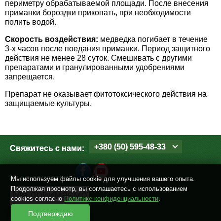
периметру обрабатываемой площади. После внесения
Семена щавеля
приманки бороздки прикопать, при необходимости
Купить семена - хиты продаж
полить водой.
Элитные семена в банках
Скорость воздействия:
медведка погибает в течение
Архив
3-х часов после поедания приманки. Период защитного
действия не менее 28 суток. Смешивать с другими
препаратами и гранулированными удобрениями
запрещается.
Препарат не оказывает фитотоксического действия на
защищаемые культуры.
+380 (50) 595-48-33
Свяжитесь с нами:
Мы в соцсетях
Мы используем файлы cookie для улучшения вашего опыта.
Продолжая просмотр, вы соглашаетесь с использованием
cookies согласно
Политике конфиденциальности
.
Подтверждаю