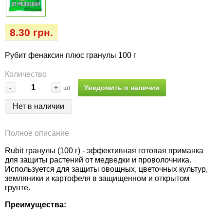
Семена огурцов
Удобрения
Удобрения «Сударушка», «Рязаночка»
Семена перца
Опрыскиватели
8.30 грн.
Удобрения «Чистый лист» кристаллические
100 г
Семена петрушки
Горшки для цветов, кашпо
Рубит фенаксин плюс гранулы 100 г
Удобрения «Чистый лист» кристаллические
Количество
Семена пряных трав
Перчатки
300 г
-
+
Уведомить о наличии
шт
Семена редиса
Тенты
Нет в наличии
Удобрения «Чистый лист» в палочках
Семена редьки
Средства защиты от колорадского жука
Полное описание
Удобрения «Чистый лист» Успех
Семена салата
Средства защиты от тараканов, прусаков,
Rubit гранулы (100 г) - эффективная готовая приманка
для защиты растений от медведки и проволочника.
клопов, блох, домашних и садовых муравьев
Используется для защиты овощных, цветочных культур,
Семена свеклы
земляники и картофеля в защищенном и открытом
Средства защиты от комаров, москитов,
грунте.
клещей, ос, мошек, слепней
Семена сельдерея
Преимущества: