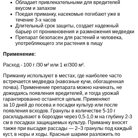
Обладает привлекательными для вредителей
Средства защиты от мух
Семена сидератов
вкусом и запахом
Поедая приманку, насекомые погибают уже в
Средства защиты от моли
Семена табака
течение 3-х часов
Длительный срок защиты, создает надежный
барьер от проникновения и размножения медведки
Средства защиты от капустницы
Семена томатов
Препарат безопасен для растений и человека,
употребляющего эти растения в пищу
Средства защиты от кротов
Семена газонной травы
Применение:
Расход - 100 г /30 м² или 1 кг/300 м².
Средства защиты от грызунов
Семена тыквы, патиссона
Приманку используют в местах, где наиболее часто
Препараты для септиков, выгребных ям и
встречается медведка (навозные кучи, обогащенная
Семена укропа
почва). Применение препарата можно начинать, не
дачных туалетов, биодеструкторы
дожидаясь появления вредителей, и тогда урожай
Семена фасоли
гарантированно останется целым. Применяют
Хозяйственные товары
за 10 дней до посева и посадки культур или после
появления всходов. Гранулы в количестве 5-10 г
Семена цветов
раскладывают в бороздки через 0,5-1,0 м на глубину 2-3
Средства защиты растений
см в посадках защищаемых культур. Приманку вносят
также при высадке рассады — 2–3 гранулы под каждый
Семена шпината
куст, в норы и ходы. Красные шарики разложить по
Лидеры продаж