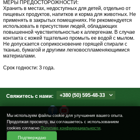
МЕРЫ ПРЕДОСТОРОЖНОСТИ:
Семена щавеля
Хранить в местах, недоступных для детей, отдельно от
Купить семена - хиты продаж
пищевых продуктов, напитков и корма для животных. Не
применять в закрытых помещениях. Не рекомендуется
Элитные семена в банках
использовать в присутствии людей, обладающих
Архив
повышенной чувствительностью к аллергенам. В случае
контакта с кожей тщательно промыть ее водой с мылом.
Не допускается соприкосновение горящей спирали с
тканью, бумагой и другими легковоспламеняющимися
материалами.
Срок годности: 3 года.
+380 (50) 595-48-33
Свяжитесь с нами:
Мы в соцсетях
Мы используем файлы cookie для улучшения вашего опыта.
Продолжая просмотр, вы соглашаетесь с использованием
cookies согласно
Политике конфиденциальности
.
Подтверждаю