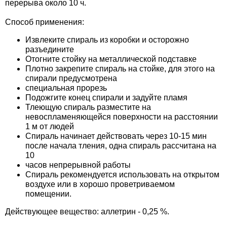
перерыва около 10 ч.
Средства защиты от мух
Семена сидератов
Способ применения:
Средства защиты от моли
Семена табака
Извлеките спираль из коробки и осторожно
разъедините
Средства защиты от капустницы
Семена томатов
Отогните стойку на металлической подставке
Плотно закрепите спираль на стойке, для этого на
спирали предусмотрена
Средства защиты от кротов
Семена газонной травы
специальная прорезь
Подожгите конец спирали и задуйте пламя
Тлеющую спираль разместите на
Средства защиты от грызунов
Семена тыквы, патиссона
невоспламеняющейся поверхности на расстоянии
1 м от людей
Препараты для септиков, выгребных ям и
Семена укропа
Спираль начинает действовать через 10-15 мин
после начала тления, одна спираль рассчитана на
дачных туалетов, биодеструкторы
10
Семена фасоли
часов непрерывной работы
Хозяйственные товары
Спираль рекомендуется использовать на открытом
воздухе или в хорошо проветриваемом
Семена цветов
помещении.
Средства защиты растений
Действующее вещество: аллетрин - 0,25 %.
Семена шпината
Лидеры продаж