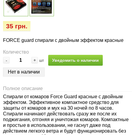
Семена огурцов
Удобрения
Удобрения «Сударушка», «Рязаночка»
Семена перца
Опрыскиватели
Удобрения «Чистый лист» кристаллические
35 грн.
100 г
Семена петрушки
Горшки для цветов, кашпо
FORCE guard спирали с двойным эффектом красные
Удобрения «Чистый лист» кристаллические
Семена пряных трав
Перчатки
300 г
Количество
-
+
Уведомить о наличии
шт
Семена редиса
Тенты
Удобрения «Чистый лист» в палочках
Нет в наличии
Семена редьки
Средства защиты от колорадского жука
Удобрения «Чистый лист» Успех
Полное описание
Семена салата
Средства защиты от тараканов, прусаков,
Спирали от комаров Force Guard красные с двойным
клопов, блох, домашних и садовых муравьев
эффектом. Эффективное компактное средство для
Семена свеклы
защиты от комаров и мух на 30 ночей по 8 часов.
Спирали начинают действовать сразу же после их
Средства защиты от комаров, москитов,
поджигания, отгоняя и уничтожая комаров. Компактные
клещей, ос, мошек, слепней
Семена сельдерея
и простые в использовании, не гаснут даже под
действием легкого ветра и будут функционировать без