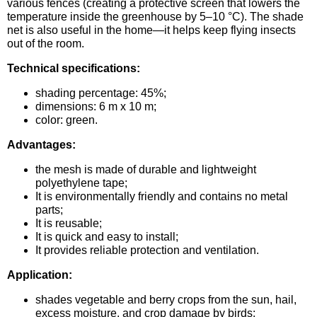
various fences (creating a protective screen that lowers the
Средства защиты от мух
Семена сидератов
temperature inside the greenhouse by 5–10 °C). The shade
net is also useful in the home—it helps keep flying insects
Средства защиты от моли
out of the room.
Семена табака
Technical specifications:
Средства защиты от капустницы
Семена томатов
shading percentage: 45%;
dimensions: 6 m x 10 m;
Средства защиты от кротов
Семена газонной травы
color: green.
Advantages:
Средства защиты от грызунов
Семена тыквы, патиссона
the mesh is made of durable and lightweight
polyethylene tape;
Препараты для септиков, выгребных ям и
Семена укропа
It is environmentally friendly and contains no metal
дачных туалетов, биодеструкторы
parts;
It is reusable;
Семена фасоли
It is quick and easy to install;
Хозяйственные товары
It provides reliable protection and ventilation.
Семена цветов
Application:
Средства защиты растений
Семена шпината
shades vegetable and berry crops from the sun, hail,
Лидеры продаж
excess moisture, and crop damage by birds;