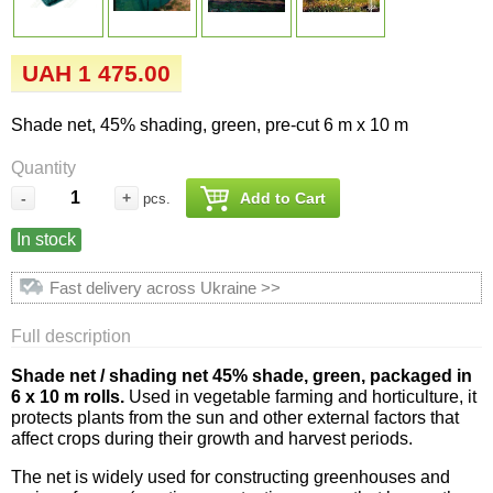
Семена огурцов
Удобрения
Удобрения «Сударушка», «Рязаночка»
Семена перца
Опрыскиватели
UAH 1 475.00
Удобрения «Чистый лист» кристаллические
100 г
Семена петрушки
Горшки для цветов, кашпо
Shade net, 45% shading, green, pre-cut 6 m x 10 m
Удобрения «Чистый лист» кристаллические
Quantity
Семена пряных трав
Перчатки
300 г
-
+
Add to Cart
pcs.
Семена редиса
Тенты
In stock
Удобрения «Чистый лист» в палочках
Семена редьки
Средства защиты от колорадского жука
Fast delivery across Ukraine >>
Удобрения «Чистый лист» Успех
Full description
Семена салата
Средства защиты от тараканов, прусаков,
клопов, блох, домашних и садовых муравьев
Shade net /
shading net
45% shade, green, packaged in
Семена свеклы
6 x 10 m rolls.
Used in vegetable farming and horticulture, it
protects plants from the sun and other external factors that
Средства защиты от комаров, москитов,
affect crops during their growth and harvest periods.
клещей, ос, мошек, слепней
Семена сельдерея
The net is widely used for constructing greenhouses and