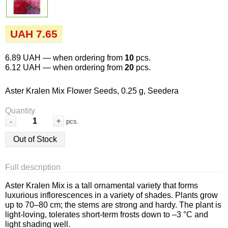
Семена огурцов
Удобрения
Удобрения «Сударушка», «Рязаночка»
Семена перца
Опрыскиватели
UAH 7.65
Удобрения «Чистый лист» кристаллические
100 г
Семена петрушки
Горшки для цветов, кашпо
6.89 UAH
— when ordering from
10
pcs.
6.12 UAH
— when ordering from
20
pcs.
Удобрения «Чистый лист» кристаллические
Семена пряных трав
Перчатки
300 г
Aster Kralen Mix Flower Seeds, 0.25 g, Seedera
Семена редиса
Тенты
Quantity
Удобрения «Чистый лист» в палочках
-
+
pcs.
Семена редьки
Средства защиты от колорадского жука
Out of Stock
Удобрения «Чистый лист» Успех
Семена салата
Средства защиты от тараканов, прусаков,
Full description
клопов, блох, домашних и садовых муравьев
Семена свеклы
Aster Kralen Mix is a tall ornamental variety that forms
Средства защиты от комаров, москитов,
luxurious inflorescences in a variety of shades. Plants grow
up to 70–80 cm; the stems are strong and hardy. The plant is
клещей, ос, мошек, слепней
Семена сельдерея
light-loving, tolerates short-term frosts down to –3 °C and
light shading well.