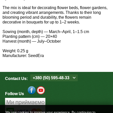
Средства защиты от мух
Семена сидератов
The mix is ideal for decorating flower beds, flower gardens,
and creating vibrant arrangements. Thanks to their long
Средства защиты от моли
Семена табака
blooming period and durability, the flowers remain
decorative in bouquets for up to 1–2 weeks.
Средства защиты от капустницы
Семена томатов
Sowing (month, depth) — March–April, 1–1.5 cm
Planting pattern (cm) — 20×40
Средства защиты от кротов
Harvest (month) — July–October
Семена газонной травы
Weight: 0.25 g
Средства защиты от грызунов
Семена тыквы, патиссона
Manufacturer: SeedEra
Препараты для септиков, выгребных ям и
Семена укропа
дачных туалетов, биодеструкторы
+380 (50) 595-48-33
Contact Us:
Семена фасоли
Хозяйственные товары
Семена цветов
Follow Us
Средства защиты растений
Семена шпината
Лидеры продаж
We use cookies to improve your experience. By continuing to