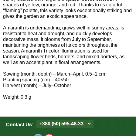
Средства защиты от мух
Семена сидератов
shades of yellow, orange, and red. Thanks to its colorful
“flaming” palette, this variety looks exceptionally striking and
gives the garden an exotic appearance.
Средства защиты от моли
Семена табака
Amaranth is undemanding, grows well in sunny areas, is
resistant to heat and drought, and quickly develops
Средства защиты от капустницы
Семена томатов
decorative mass. It blooms from July to September,
maintaining the brightness of its colors throughout the
Средства защиты от кротов
Семена газонной травы
season. Amaranth Tricolor Illumination is used for
landscaping flower beds, borders, and mixed borders, as
well as an accent plant in floral arrangements.
Средства защиты от грызунов
Семена тыквы, патиссона
Sowing (month, depth) – March–April, 0.5–1 cm
Planting spacing (cm) – 40×50
Препараты для септиков, выгребных ям и
Семена укропа
Harvest (month) – July–October
дачных туалетов, биодеструкторы
Семена фасоли
Weight: 0.3 g
Хозяйственные товары
Семена цветов
Средства защиты растений
+380 (50) 595-48-33
Contact Us:
Семена шпината
Лидеры продаж