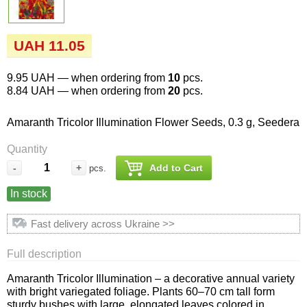
Семена огурцов
Удобрения
Удобрения «Сударушка», «Рязаночка»
Семена перца
Опрыскиватели
UAH 11.05
Удобрения «Чистый лист» кристаллические
100 г
Семена петрушки
Горшки для цветов, кашпо
9.95 UAH
— when ordering from
10
pcs.
8.84 UAH
— when ordering from
20
pcs.
Удобрения «Чистый лист» кристаллические
Семена пряных трав
Перчатки
300 г
Amaranth Tricolor Illumination Flower Seeds, 0.3 g, Seedera
Семена редиса
Тенты
Quantity
Удобрения «Чистый лист» в палочках
-
+
Add to Cart
pcs.
Семена редьки
Средства защиты от колорадского жука
Удобрения «Чистый лист» Успех
In stock
Семена салата
Средства защиты от тараканов, прусаков,
Fast delivery across Ukraine >>
клопов, блох, домашних и садовых муравьев
Семена свеклы
Full description
Средства защиты от комаров, москитов,
клещей, ос, мошек, слепней
Amaranth Tricolor Illumination – a decorative annual variety
Семена сельдерея
with bright variegated foliage. Plants 60–70 cm tall form
sturdy bushes with large, elongated leaves colored in