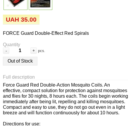
Семена огурцов
Удобрения
Удобрения «Сударушка», «Рязаночка»
Семена перца
Опрыскиватели
UAH 35.00
Удобрения «Чистый лист» кристаллические
100 г
Семена петрушки
Горшки для цветов, кашпо
FORCE Guard Double-Effect Red Spirals
Удобрения «Чистый лист» кристаллические
Quantity
Семена пряных трав
Перчатки
300 г
-
+
pcs.
Семена редиса
Тенты
Out of Stock
Удобрения «Чистый лист» в палочках
Семена редьки
Средства защиты от колорадского жука
Full description
Удобрения «Чистый лист» Успех
Force Guard Red Double-Action Mosquito Coils. An
Семена салата
Средства защиты от тараканов, прусаков,
effective, compact solution for protection against mosquitoes
and flies for 30 nights, 8 hours each. The coils begin working
клопов, блох, домашних и садовых муравьев
immediately after being lit, repelling and killing mosquitoes.
Семена свеклы
Compact and easy to use, they do not go out even in a light
Средства защиты от комаров, москитов,
breeze and will function continuously for about 10 hours.
клещей, ос, мошек, слепней
Семена сельдерея
Directions for use: