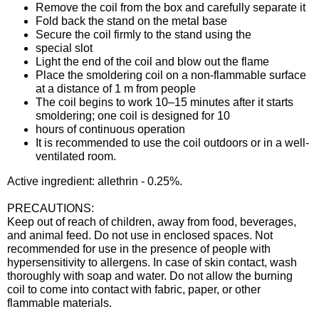
Средства защиты от мух
Remove the coil from the box and carefully separate it
Семена сидератов
Fold back the stand on the metal base
Secure the coil firmly to the stand using the
Средства защиты от моли
Семена табака
special slot
Light the end of the coil and blow out the flame
Place the smoldering coil on a non-flammable surface
Средства защиты от капустницы
Семена томатов
at a distance of 1 m from people
The coil begins to work 10–15 minutes after it starts
Средства защиты от кротов
smoldering; one coil is designed for 10
Семена газонной травы
hours of continuous operation
It is recommended to use the coil outdoors or in a well-
Средства защиты от грызунов
Семена тыквы, патиссона
ventilated room.
Active ingredient: allethrin - 0.25%.
Препараты для септиков, выгребных ям и
Семена укропа
дачных туалетов, биодеструкторы
PRECAUTIONS:
Keep out of reach of children, away from food, beverages,
Семена фасоли
and animal feed. Do not use in enclosed spaces. Not
Хозяйственные товары
recommended for use in the presence of people with
hypersensitivity to allergens. In case of skin contact, wash
Семена цветов
thoroughly with soap and water. Do not allow the burning
Средства защиты растений
coil to come into contact with fabric, paper, or other
Семена шпината
flammable materials.
Лидеры продаж